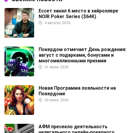
Ессет занял 6 место в хайроллере
NOIR Poker Series ($64К)
4 августа, 2026
Покердом отмечает День рождения:
август с подарками, бонусами и
многомиллионными призами
31 июля, 2026
Новая Программа лояльности на
Покердоме
26 июля, 2026
АФМ пресекло деятельность
нелегального онлайн-покерного