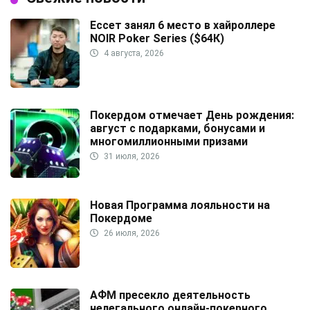
Ессет занял 6 место в хайроллере
NOIR Poker Series ($64К)
4 августа, 2026
Покердом отмечает День рождения:
август с подарками, бонусами и
многомиллионными призами
31 июля, 2026
Новая Программа лояльности на
Покердоме
26 июля, 2026
АФМ пресекло деятельность
нелегального онлайн-покерного