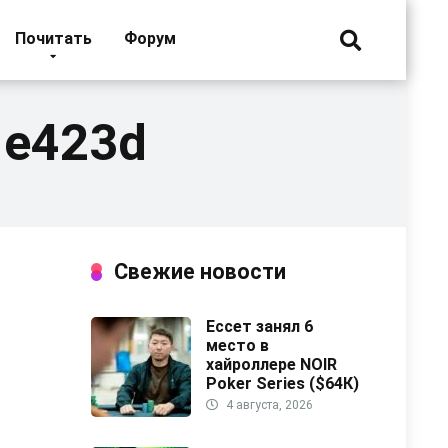
Почитать
Форум
1e423d
Свежие новости
Ессет занял 6
место в
хайроллере NOIR
Poker Series ($64К)
4 августа, 2026