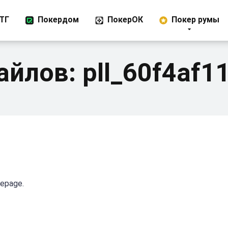
ТГ
Покердом
ПокерОК
Покер румы
айлов:
pll_60f4af1
mepage.