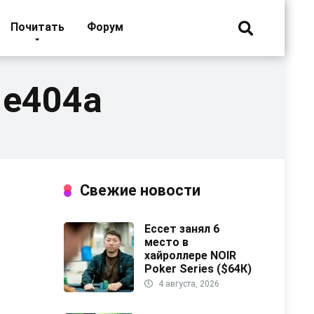
Почитать
Форум
1e404a
Свежие новости
Ессет занял 6
место в
хайроллере NOIR
Poker Series ($64К)
4 августа, 2026