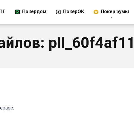
ТГ
Покердом
ПокерОК
Покер румы
айлов:
pll_60f4af1
mepage.