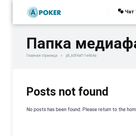
Чат 
Папка медиаф
Главная страница
»
pll_60f4af11e404a
Posts not found
No posts has been found. Please return to the ho