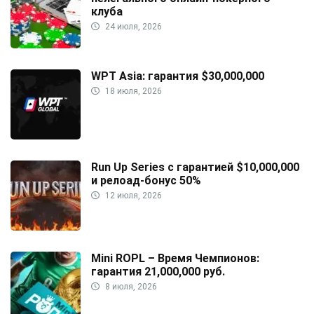
клуба
24 июля, 2026
WPT Asia: гарантия $30,000,000
18 июля, 2026
Run Up Series с гарантией $10,000,000
и релоад-бонус 50%
12 июля, 2026
Mini ROPL – Время Чемпионов:
гарантия 21,000,000 руб.
8 июля, 2026