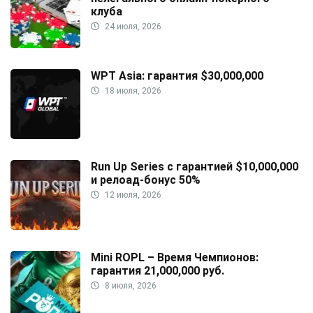
клуба
24 июля, 2026
WPT Asia: гарантия $30,000,000
18 июля, 2026
Run Up Series с гарантией $10,000,000
и релоад-бонус 50%
12 июля, 2026
Mini ROPL – Время Чемпионов:
гарантия 21,000,000 руб.
8 июля, 2026