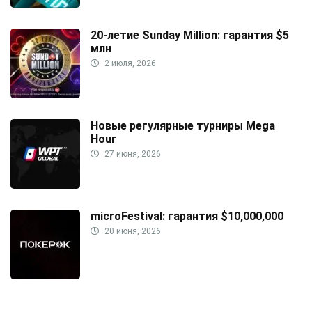
20-летие Sunday Million: гарантия $5
млн
2 июля, 2026
Новые регулярные турниры Mega
Hour
27 июня, 2026
microFestival: гарантия $10,000,000
20 июня, 2026