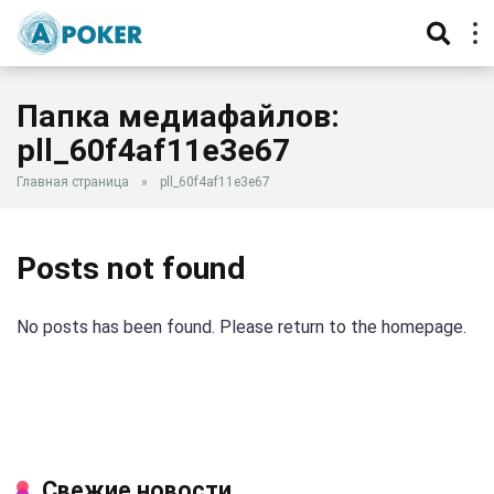
Папка медиафайлов:
pll_60f4af11e3e67
Главная страница
»
pll_60f4af11e3e67
Posts not found
No posts has been found. Please return to the homepage.
Свежие новости