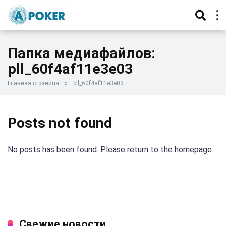
Папка медиафайлов:
pll_60f4af11e3e03
Главная страница
»
pll_60f4af11e3e03
Posts not found
No posts has been found. Please return to the homepage.
Свежие новости