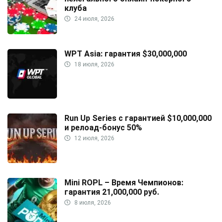
клуба
24 июля, 2026
WPT Asia: гарантия $30,000,000
18 июля, 2026
Run Up Series с гарантией $10,000,000
и релоад-бонус 50%
12 июля, 2026
Mini ROPL – Время Чемпионов:
гарантия 21,000,000 руб.
8 июля, 2026