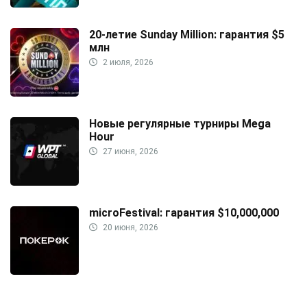
20-летие Sunday Million: гарантия $5
млн
2 июля, 2026
Новые регулярные турниры Mega
Hour
27 июня, 2026
microFestival: гарантия $10,000,000
20 июня, 2026