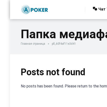
Чат 
Папка медиаф
Главная страница
»
pll_60f4af11e3d41
Posts not found
No posts has been found. Please return to the ho