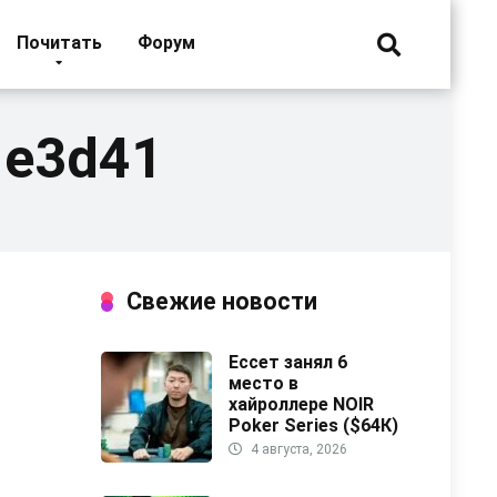
Почитать
Форум
1e3d41
Свежие новости
Ессет занял 6
место в
хайроллере NOIR
Poker Series ($64К)
4 августа, 2026