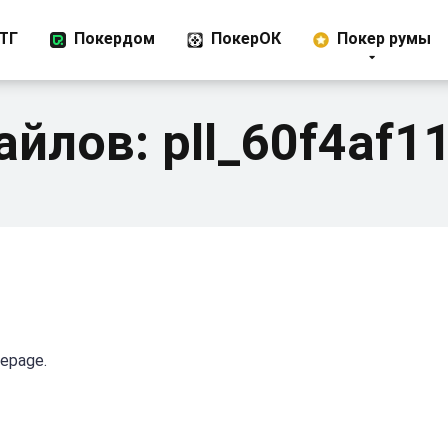
ТГ
Покердом
ПокерОК
Покер румы
айлов:
pll_60f4af1
mepage.