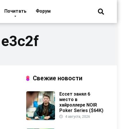
Почитать
Форум
1e3c2f
Свежие новости
Ессет занял 6
место в
хайроллере NOIR
Poker Series ($64К)
4 августа, 2026