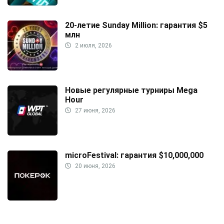
20-летие Sunday Million: гарантия $5
млн
2 июля, 2026
Новые регулярные турниры Mega
Hour
27 июня, 2026
microFestival: гарантия $10,000,000
20 июня, 2026