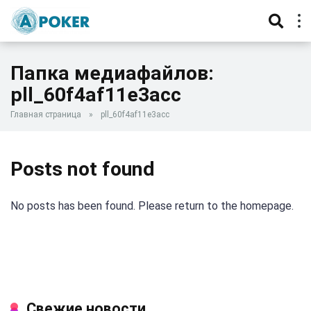
Папка медиафайлов:
pll_60f4af11e3acc
Главная страница
»
pll_60f4af11e3acc
Posts not found
No posts has been found. Please return to the homepage.
Свежие новости