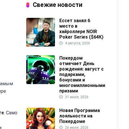
Свежие новости
Ессет занял 6
место в
хайроллере NOIR
Poker Series ($64К)
4 августа, 2026
Покердом
отмечает День
рождения: август с
подарками,
бонусами и
 самым
многомиллионными
призами
ере
31 июля, 2026
Новая Программа
те
. Само
лояльности на
Покердоме
и
26 июля, 2026