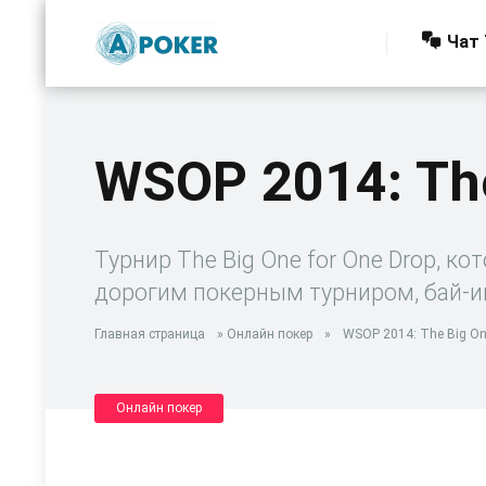
Чат 
WSOP 2014: The
Турнир The Big One for One Drop, 
дорогим покерным турниром, бай-и
Главная страница
»
Онлайн покер
»
WSOP 2014: The Big One
Онлайн покер