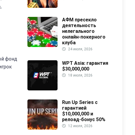
,
АФМ пресекло
деятельность
нелегального
онлайн-покерного
клуба
24 июля, 2026
ой фонд
WPT Asia: гарантия
игрок
$30,000,000
18 июля, 2026
Run Up Series с
гарантией
$10,000,000 и
релоад-бонус 50%
12 июля, 2026