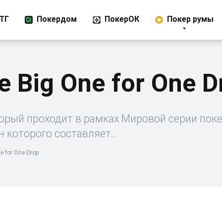
ТГ
Покердом
ПокерОК
Покер румы
 Big One for One D
который проходит в рамках Мировой серии пок
н которого составляет…
 for One Drop