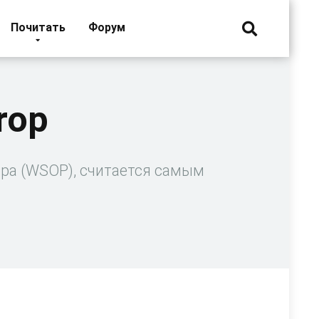
Почитать
Форум
rop
ера (WSOP), считается самым