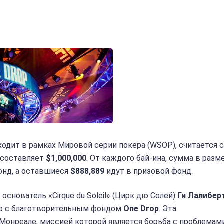
ходит в рамках Мировой серии покера (WSOP), считается
 составляет
$1,000,000
. От каждого бай-ина, сумма в разм
онд, а оставшиеся
$888,889
идут в призовой фонд.
основатель «Cirque du Soleil» (Цирк дю Солей)
Ги Лалибер
но с благотворительным фондом
One Drop
. Эта
Монреале, миссией которой является борьба с проблемам