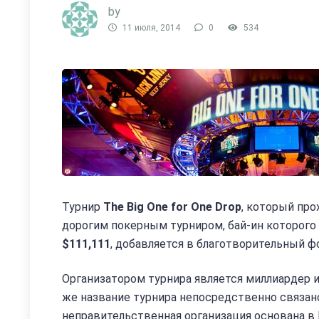
by
11 июля, 2014
0
534
Турнир
The Big One for One Drop
, который про
дорогим покерным турниром, бай-ин которого
$111,111
, добавляется в благотворительный ф
Организатором турнира является миллиардер и 
же название турнира непосредственно связа
неправительственная организация основана в 