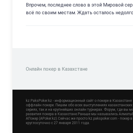
Впрочем, последнее слово в этой Мировой сер
всё по своим местам. Ждать осталось недолг
Онлайн покер в Казахстане
kz.PaksPoker.kz - информационный сайт о покере в Казахстане
оффлайн покере. Пишем обо всех выступлениях казахстанских 
сериях, так и на крупнейших онлайн турнирах. Форум, где вы м
развития покера в Казахстане.Раньше мы назывались АлматыПо
АПокер (APoker.kz).Сейчас же просто kz.pakspoker.com - покер
круглосуточно с 27 января 2011 года.