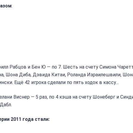
разом
:
лл Рабцов и Бен Ю — по 7. Шесть на счету Симона Чаретт
на, Шона Диба, Дэвида Китаи, Роланда Израилешвили, Шон
ски. Ещё 42 игрока сделали по пять ходок в кассу…
лани Виснер — 5 раз, по 4 кэша на счету Шонеберг и Синд
 Дабл.
ии 2011 года стали: