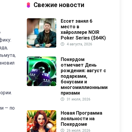
Свежие новости
Ессет занял 6
место в
о
хайроллере NOIR
Poker Series ($64К)
фику:
4 августа, 2026
зда,
льмута,
Покердом
ановил
отмечает День
рождения: август с
подарками,
бонусами и
многомиллионными
ории.
призами
31 июля, 2026
ии — по
Новая Программа
лояльности на
Покердоме
26 июля, 2026