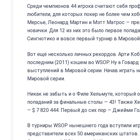
Среди чемпионов 44 игрока считают себя про
любители, для которых покер не более чем хо
Мерсье, Леонард Мартин и Мэтт Матрос — пр
новички. Для 12 из них это было первое попад
Сингнотико и вовсе первый турнир в Мировой
Вот ещё несколько личных рекордов. Арти Коб
последним (2011) кэшем во WSOP. Ну а Говар
выступлений в Мировой серии. Начав играть на
Мировой серии.
Никак не забыть и о Филе Хельмуте, который 
попаданий за финальные столы — 43! Также Х
— $ 7 820 444. Первый до сих пор — Джейми Гол
В турниры WSOP нынешнего года вступили игрок
представители всех 50 американских штатов.