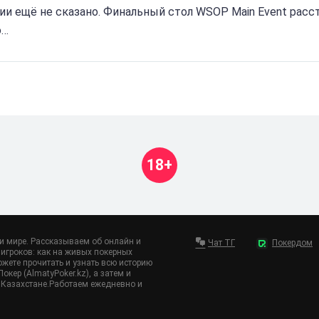
ии ещё не сказано. Финальный стол WSOP Main Event расс
о…
18+
 и мире. Рассказываем об онлайн и
Чат ТГ
Покердом
игроков: как на живых покерных
ожете прочитать и узнать всю историю
кер (AlmatyPoker.kz), а затем и
 в Казахстане.Работаем ежедневно и