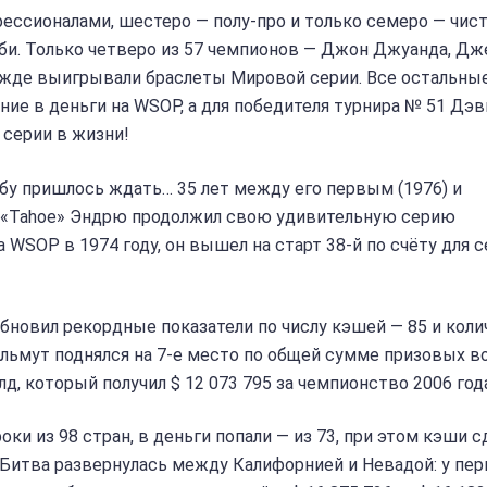
фессионалами, шестеро — полу-про и только семеро — чис
бби. Только четверо из 57 чемпионов — Джон Джуанда, Д
ежде выигрывали браслеты Мировой серии. Все остальны
ание в деньги на WSOP, а для победителя турнира № 51 Дэ
 серии в жизни!
бу пришлось ждать… 35 лет между его первым (1976) и
д «Tahoe» Эндрю продолжил свою удивительную серию
 WSOP в 1974 году, он вышел на старт 38-й по счёту для с
обновил рекордные показатели по числу кэшей — 85 и кол
ельмут поднялся на 7-е место по общей сумме призовых 
д, который получил $ 12 073 795 за чемпионство 2006 года
и из 98 стран, в деньги попали — из 73, при этом кэши с
 Битва развернулась между Калифорнией и Невадой: у пе