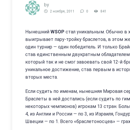
by
2 ноября, 2011
0
841
Нынешний
WSOP
стал уникальным. Обычно в 
выигрывает пару-тройку браслетов, в этом же
один турнир — один победитель. И только Брай
став единственным двукратным обладателем бр
который так и не смог завоевать свой 12-й б
уникальное достижение, став первым в истори
вторых места.
Если судить по именам, нынешняя Мировая сер
Браслеты в ней достались (если судить по гим
некоторых чемпионов) игрокам 13 стран. Больш
4, из Англии и России — по 3, из Израиля, Гонд
Швеции — по 1. Всего «браслетоносцев» — гра