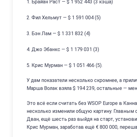
1. Брайан Раст — $ 1 952 443 (3 кэша)
2. Фил Хельмут — $ 1 591 004 (5)
3. Бэн Лам — $ 1 331 832 (4)
4. Джо Эбанкс — $ 1 179 031 (3)
5. Крис Мурман — $ 1 051 466 (5).
У дам показатели несколько скромнее, а прили
Марша Волак взяла $ 194 239, остальные — ме
Это всё если считать без WSOP Europe в Канн
несколько изменили общую картину. Главным о
Дван, ещё шесть раз выйдя на старт, установи
Крис Мурман, заработав ещё € 800 000, переш