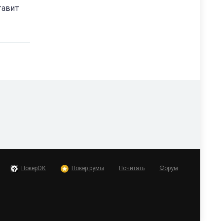
тавит
ПокерОК
Покер румы
Почитать
Форум