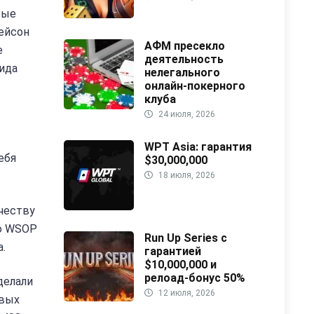
тые
жейсон
АФМ пресекло
е
деятельность
вида
нелегального
онлайн-покерного
клуба
24 июля, 2026
WPT Asia: гарантия
ебя
$30,000,000
18 июля, 2026
ичеству
во WSOP
Run Up Series с
.
гарантией
$10,000,000 и
релоад-бонус 50%
делали
12 июля, 2026
рвых