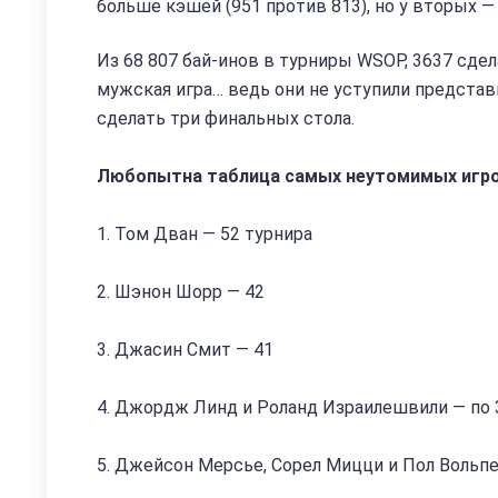
больше кэшей (951 против 813), но у вторых —
Из 68 807 бай-инов в турниры WSOP, 3637 сде
мужская игра… ведь они не уступили представи
сделать три финальных стола.
Любопытна таблица самых неутомимых игрок
1. Том Дван — 52 турнира
2. Шэнон Шорр — 42
3. Джасин Смит — 41
4. Джордж Линд и Роланд Израилешвили — по 
5. Джейсон Мерсье, Сорел Мицци и Пол Вольпе 