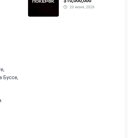
$10,000,000
20 июня, 2026
е,
а Буссе,
и