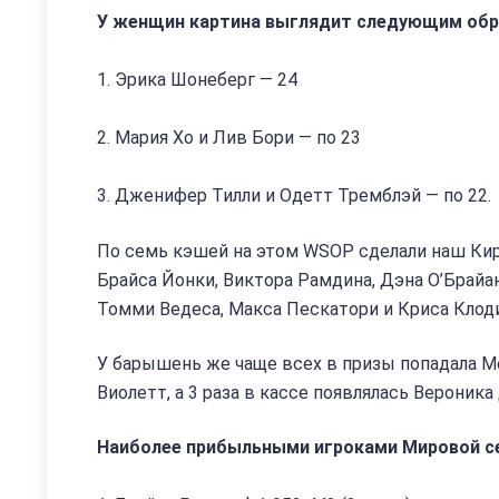
У женщин картина выглядит следующим об
1. Эрика Шонеберг — 24
2. Мария Хо и Лив Бори — по 23
3. Дженифер Тилли и Одетт Тремблэй — по 22.
По семь кэшей на этом WSOP сделали наш Кири
Брайса Йонки, Виктора Рамдина, Дэна О’Брайа
Томми Ведеса, Макса Пескатори и Криса Клодин
У барышень же чаще всех в призы попадала Ме
Виолетт, а 3 раза в кассе появлялась Вероника
Наиболее прибыльными игроками Мировой сер