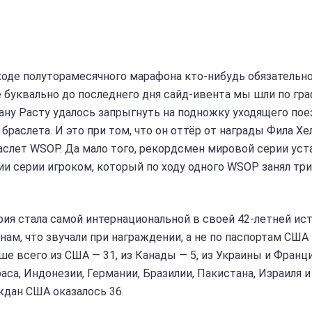
ходе полуторамесячного марафона кто-нибудь обязательн
 буквально до последнего дня сайд-ивента мы шли по гра
ану Расту удалось запрыгнуть на подножку уходящего пое
аслета. И это при том, что он оттёр от награды Фила Хе
раслет WSOP. Да мало того, рекордсмен мировой серии уст
и серии игроком, который по ходу одного WSOP занял три
ия стала самой интернациональной в своей 42-летней ист
нам, что звучали при награждении, а не по паспортам США
е всего из США — 31, из Канады — 5, из Украины и Франц
ураса, Индонезии, Германии, Бразилии, Пакистана, Израиля и
ждан США оказалось 36.