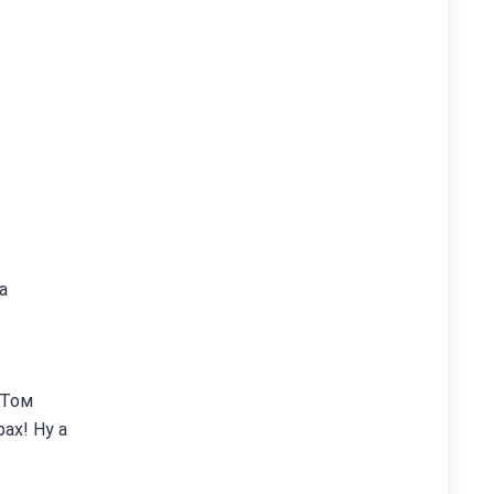
а
 Том
ах! Ну а