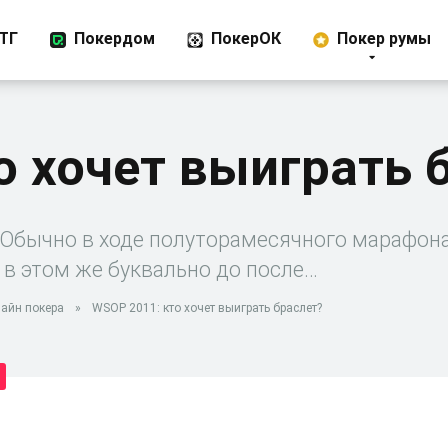
ТГ
Покердом
ПокерОК
Покер румы
о хочет выиграть 
бычно в ходе полуторамесячного марафона
 в этом же буквально до после…
айн покера
»
WSOP 2011: кто хочет выиграть браслет?