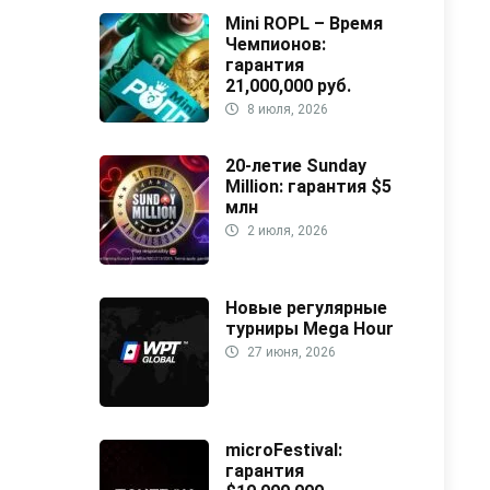
Mini ROPL – Время
Чемпионов:
гарантия
21,000,000 руб.
8 июля, 2026
20-летие Sunday
Million: гарантия $5
млн
2 июля, 2026
Новые регулярные
турниры Mega Hour
27 июня, 2026
microFestival:
гарантия