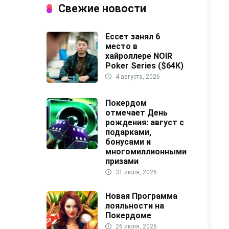
Свежие новости
Ессет занял 6
место в
хайроллере NOIR
Poker Series ($64К)
4 августа, 2026
Покердом
отмечает День
рождения: август с
подарками,
бонусами и
многомиллионными
призами
31 июля, 2026
Новая Программа
лояльности на
Покердоме
26 июля, 2026