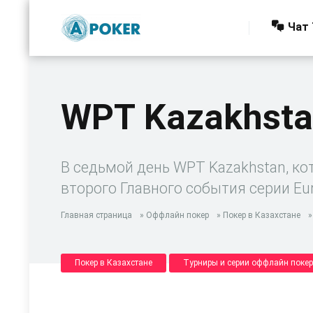
Чат 
WPT Kazakhsta
В седьмой день WPT Kazakhstan, кот
второго Главного события серии Eur
Главная страница
»
Оффлайн покер
»
Покер в Казахстане
Покер в Казахстане
Турниры и серии оффлайн поке