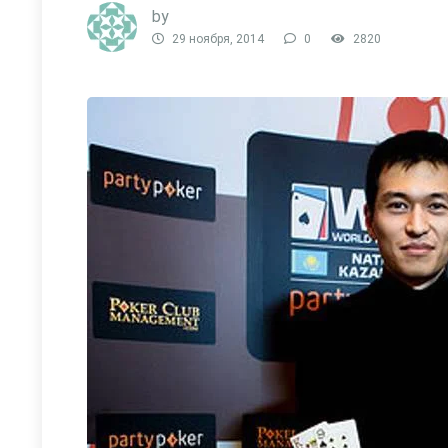
by
29 ноября, 2014
0
2820