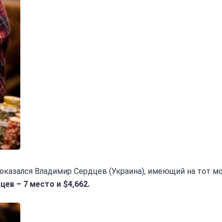
оказался Владимир Сердцев (Украина), имеющий на тот м
ев – 7 место и $4,662.