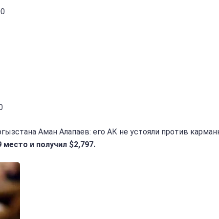
00
0
гызстана Аман Алапаев: его АК не устояли против карман
 место и получил $2,797.