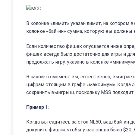
В колонке «лимит» указан лимит, на котором вы
колонке «бай-ин» сумма, которую вы должны в
Если количество фишек опускается ниже опре
фишек всегда было достаточно для игры и дл
продолжать игру, указано в колонке «минимум»
В какой-то момент вы, естественно, выиграет
цифрам стоящим в графе «максимум». Когда эт
сохранить выигрыш, поскольку MSS подходит 
Пример 1
:
Когда вы садитесь за стол NL50, ваш бай-ин д
докупите фишки, чтобы у вас снова было $20. 