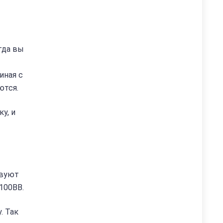
гда вы
иная с
ются.
у, и
твуют
100BB.
. Так