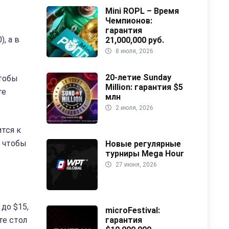
Mini ROPL – Время
Чемпионов:
гарантия
, а в
21,000,000 руб.
8 июля, 2026
20-летие Sunday
чтобы
Million: гарантия $5
те
млн
2 июля, 2026
тся к
, чтобы
Новые регулярные
турниры Mega Hour
27 июня, 2026
до $15,
microFestival:
гарантия
те стол