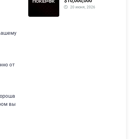
$10,000,000
20 июня, 2026
 вашему
нно от
хороша
ором вы