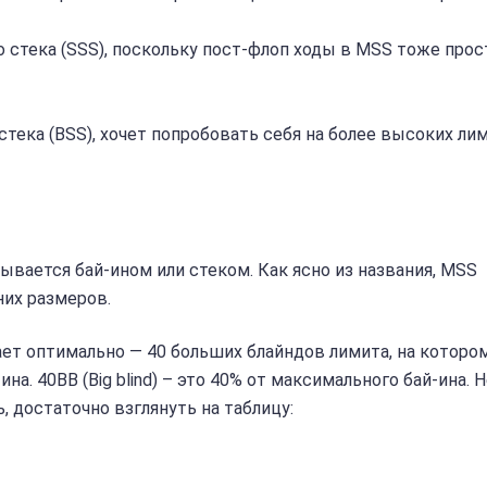
го стека (SSS), поскольку пост-флоп ходы в MSS тоже прос
стека (BSS), хочет попробовать себя на более высоких ли
зывается бай-ином или стеком. Как ясно из названия, MSS
них размеров.
тает оптимально — 40 больших блайндов лимита, на которо
на. 40BB (Big blind) – это 40% от максимального бай-ина. 
 достаточно взглянуть на таблицу: