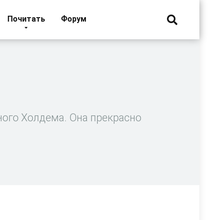
Почитать
Форум
ного Холдема. Она прекрасно