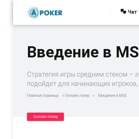
Чат 
Введение в M
Стратегия игры средним стеком – 
подойдет для начинающих игроков, 
Главная страница
»
Онлайн покер
»
Введение в MSS
Онлайн покер