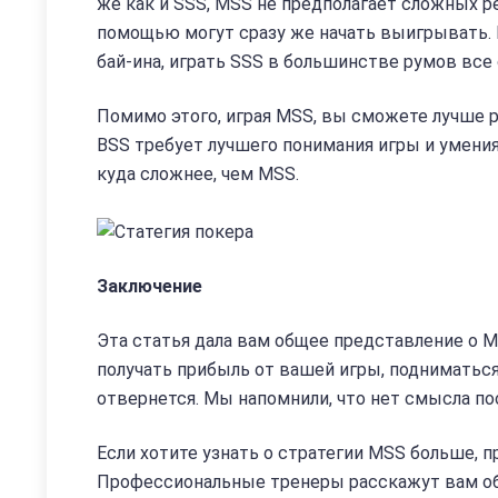
же как и SSS, MSS не предполагает сложных р
помощью могут сразу же начать выигрывать.
бай-ина, играть SSS в большинстве румов все 
Помимо этого, играя MSS, вы сможете лучше ра
BSS требует лучшего понимания игры и умени
куда сложнее, чем MSS.
Заключение
Эта статья дала вам общее представление о M
получать прибыль от вашей игры, подниматься
отвернется. Мы напомнили, что нет смысла пос
Если хотите узнать о стратегии MSS больше, п
Профессиональные тренеры расскажут вам обо