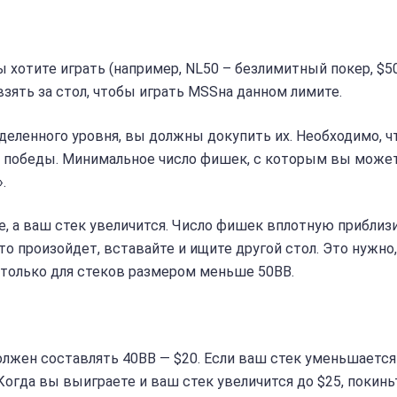
 хотите играть (например, NL50 – безлимитный покер, $50)
зять за стол, чтобы играть MSSна данном лимите.
деленного уровня, вы должны докупить их. Необходимо, 
я победы. Минимальное число фишек, с которым вы може
.
е, а ваш стек увеличится. Число фишек вплотную приблизи
о произойдет, вставайте и ищите другой стол. Это нужно
только для стеков размером меньше 50BB.
олжен составлять 40BB — $20. Если ваш стек уменьшается 
Когда вы выиграете и ваш стек увеличится до $25, покинь