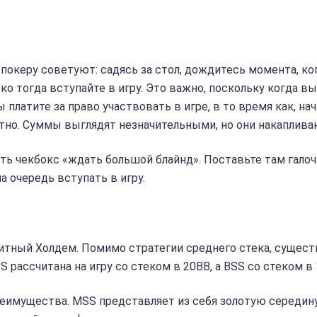
покеру советуют: садясь за стол, дождитесь момента, ко
ко тогда вступайте в игру. Это важно, поскольку когда вы
платите за право участвовать в игре, в то время как, нач
атно. Суммы выглядят незначительными, но они накаплива
ть чекбокс «ждать большой блайнд». Поставьте там галочк
 очередь вступать в игру.
итный Холдем. Помимо стратегии среднего стека, сущес
 рассчитана на игру со стеком в 20BB, а BSS со стеком в 
еимущества. MSS представляет из себя золотую середину