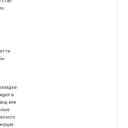
 стал
по
иатти
бы
ыкладки
идел в
анд или
льные
ческого
зжущих