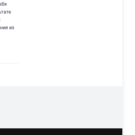
ебя
ьтате
х
ния из