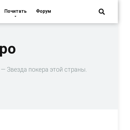
Почитать
Форум
про
 — Звезда покера этой страны.