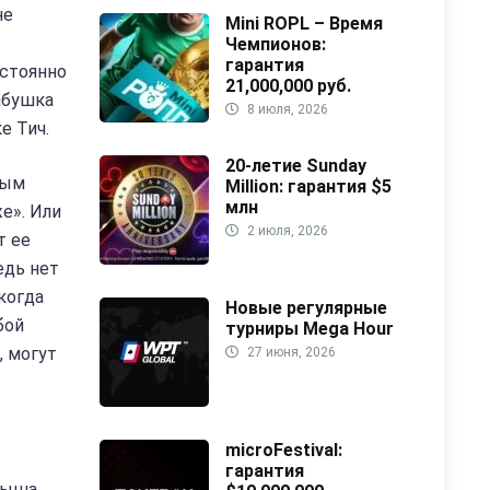
не
Mini ROPL – Время
Чемпионов:
гарантия
остоянно
21,000,000 руб.
абушка
8 июля, 2026
е Тич.
20-летие Sunday
ным
Million: гарантия $5
млн
е». Или
2 июля, 2026
т ее
едь нет
когда
Новые регулярные
бой
турниры Mega Hour
, могут
27 июня, 2026
microFestival:
гарантия
рыша