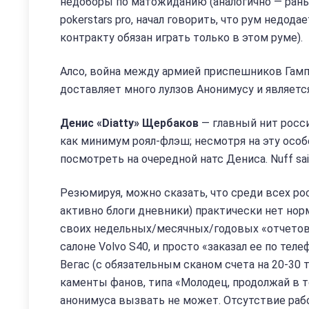
недоборы по матожиданию (аналогично — рань
pokerstars pro, начал говорить, что рум недода
контракту обязан играть только в этом руме).
Алсо, война между армией приспешников Гампа
доставляет много лулзов Анонимусу и являет
Денис «Diatty» Щербаков
— главный нит росси
как минимум роял-флэш; несмотря на эту особ
посмотреть на очередной натс Дениса. Nuff sa
Резюмируя, можно сказать, что среди всех р
активно блоги дневники) практически нет но
своих недельных/месячных/годовых «отчетов» 
салоне Volvo S40, и просто «заказал ее по те
Вегас (с обязательным сканом счета на 20-30 
каменты фанов, типа «Молодец, продолжай в т
анонимуса вызвать не может. Отсутствие раб