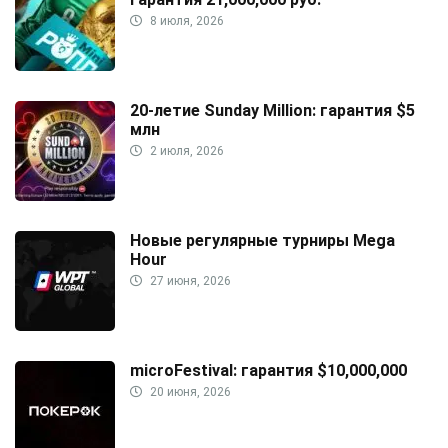
8 июля, 2026
20-летие Sunday Million: гарантия $5
млн
2 июля, 2026
Новые регулярные турниры Mega
Hour
27 июня, 2026
microFestival: гарантия $10,000,000
20 июня, 2026