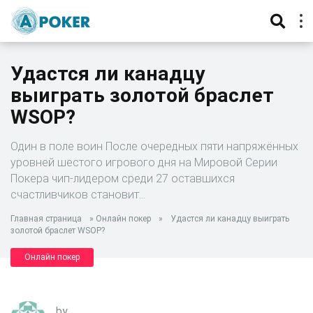
Удастся ли канадцу
выиграть золотой браслет
WSOP?
Один в поле воин После очередных пяти напряжённых
уровней шестого игрового дня на Мировой Серии
Покера чип-лидером среди 27 оставшихся
счастливчиков становит…
Главная страница
»
Онлайн покер
»
Удастся ли канадцу выиграть
золотой браслет WSOP?
Онлайн покер
by