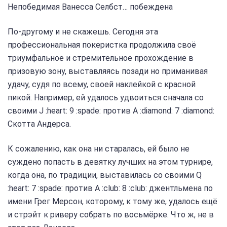
Непобедимая Ванесса Селбст… побеждена
По-другому и не скажешь. Сегодня эта
профессиональная покеристка продолжила своё
триумфальное и стремительное прохождение в
призовую зону, выставляясь позади но приманивая
удачу, судя по всему, своей наклейкой с красной
пикой. Например, ей удалось удвоиться сначала со
своими J :heart: 9 :spade: против A :diamond: 7 :diamond:
Скотта Андерса.
К сожалению, как она ни старалась, ей было не
суждено попасть в девятку лучших на этом турнире,
когда она, по традиции, выставилась со своими Q
:heart: 7 :spade: против A :club: 8 :club: джентльмена по
имени Грег Мерсон, которому, к тому же, удалось ещё
и стрэйт к риверу собрать по восьмёрке. Что ж, не в