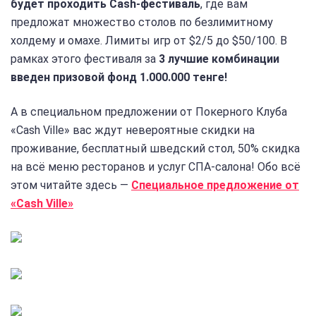
будет проходить Cash-фестиваль
, где вам
предложат множество столов по безлимитному
холдему и омахе. Лимиты игр от $2/5 до $50/100. В
рамках этого фестиваля за
3 лучшие комбинации
введен призовой фонд 1.000.000 тенге!
А в специальном предложении от Покерного Клуба
«Cash Ville» вас ждут невероятные скидки на
проживание, бесплатный шведский стол, 50% скидка
на всё меню ресторанов и услуг СПА-салона! Обо всё
этом читайте здесь —
Специальное предложение от
«Cash Ville»