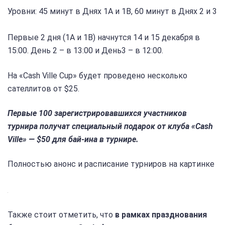
Уровни: 45 минут в Днях 1А и 1В, 60 минут в Днях 2 и 3
Первые 2 дня (1А и 1В) начнутся 14 и 15 декабря в
15:00. День 2 – в 13:00 и День3 – в 12:00.
На «Cash Ville Cup» будет проведено несколько
сателлитов от $25.
Первые 100 зарегистрировавшихся участников
турнира получат специальный подарок от клуба «Cash
Ville» — $50 для бай-ина в турнире.
Полностью анонс и расписание турниров на картинке
Также стоит отметить, что
в рамках празднования