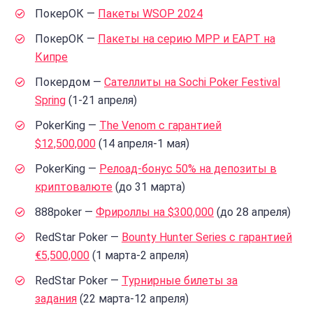
ПокерОК —
Пакеты WSOP 2024
ПокерОК —
Пакеты на серию MPP и EAPT на
Кипре
Покердом —
Сателлиты на Sochi Poker Festival
Spring
(1-21 апреля)
PokerKing —
The Venom с гарантией
$12,500,000
(14 апреля-1 мая)
PokerKing —
Релоад-бонус 50% на депозиты в
криптовалюте
(до 31 марта)
888poker —
Фрироллы на $300,000
(до 28 апреля)
RedStar Poker —
Bounty Hunter Series с гарантией
€5,500,000
(1 марта-2 апреля)
RedStar Poker —
Турнирные билеты за
задания
(22 марта-12 апреля)