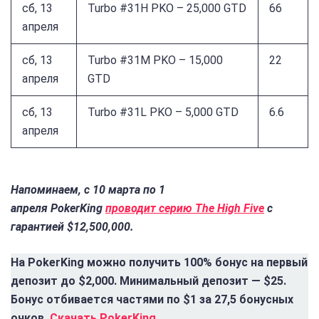
сб, 13
Turbo #31H PKO – 25,000 GTD
66
апреля
сб, 13
Turbo #31M PKO – 15,000
22
апреля
GTD
сб, 13
Turbo #31L PKO – 5,000 GTD
6.6
апреля
Напоминаем, с 10 марта по 1
апреля PokerKing
проводит серию The High Five
с
гарантией $12,500,000.
На PokerKing можно получить 100% бонус на первый
депозит до $2,000. Минимальный депозит — $25.
Бонус отбивается частями по $1 за 27,5 бонусных
очков.
Скачать PokerKing