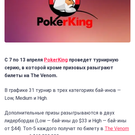
С 7 по 13 апреля
PokerKing
проведет турнирную
серию, в которой кроме призовых разыграют
билеты на The Venom.
В графике 31 турнир в трех категориях бай-инов —
Low, Medium и High.
Дополнительные призы разыгрываются в двух
лидербордах (Low — бай-ины до $33 и High — бай-ины
от $44). Топ-5 каждого получат по билету в
The Venom