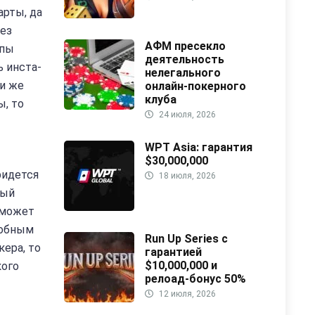
арты, да
без
АФМ пресекло
ипы
деятельность
ь инста-
нелегального
ми же
онлайн-покерного
клуба
ы, то
24 июля, 2026
WPT Asia: гарантия
$30,000,000
ридется
18 июля, 2026
ный
 может
добным
Run Up Series с
кера, то
гарантией
$10,000,000 и
кого
релоад-бонус 50%
12 июля, 2026