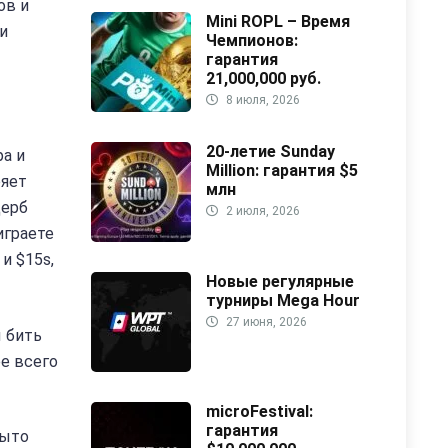
ов и
Mini ROPL – Время
и
Чемпионов:
гарантия
21,000,000 руб.
8 июля, 2026
20-летие Sunday
ра и
Million: гарантия $5
ряет
млн
щерб
2 июля, 2026
играете
и $15s,
Новые регулярные
турниры Mega Hour
27 июня, 2026
ы бить
ее всего
microFestival:
гарантия
рыто