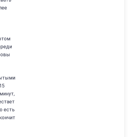
лее
потом
среди
товы
крытыми
15
минут,
естает
о есть
акончит