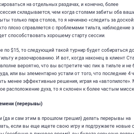
ироваться на отдельных раздачах, и конечно, более
сессия складывается, чем когда столами забиты оба ваш
рыты только пара столов, то я начинаю «cледить за доской
, кто плохо справляется с проблемами тильта, наблюдение 
дет способствовать хорошему старту сессии.
е по $15, то следующий такой турнир будет собираться 
тильту и разочарованию. И вот, когда наконец в клиент Ст
вполне вероятно, что вы встретите час пик в тильте и не 
да, или вы элементарно устали от того, что последние 4 
мать менее эффективные решения, играя на «автопилоте». 
ое расположение духа, то я склонен к более частым мисс
ремени (перерывы)
м (да и сам этим в прошлом грешил) делать перерывы на
лать, если вы еще ищете свою игру и подгружаете новые 
ы (особенно в пиковое время), вы будете серьезно подр