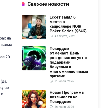
Свежие новости
Ессет занял 6
место в
хайроллере NOIR
Poker Series ($64К)
4 августа, 2026
рах на
ависимо
Покердом
отмечает День
ал 20
рождения: август с
подарками,
бонусами и
многомиллионными
призами
(да,
31 июля, 2026
ку со
Новая Программа
 в
лояльности на
Покердоме
26 июля, 2026