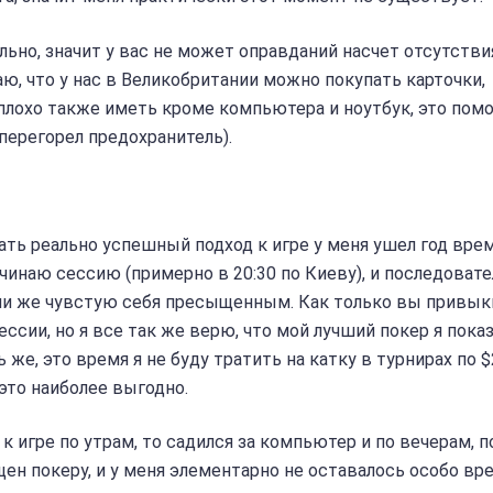
льно, значит у вас не может оправданий насчет отсутстви
ю, что у нас в Великобритании можно покупать карточки,
плохо также иметь кроме компьютера и ноутбук, это пом
перегорел предохранитель).
тать реально успешный подход к игре у меня ушел год вре
чинаю сессию (примерно в 20:30 по Киеву), и последоват
или же чувстую себя пресыщенным. Как только вы привык
сессии, но я все так же верю, что мой лучший покер я пок
же, это время я не буду тратить на катку в турнирах по $2
 это наиболее выгодно.
 к игре по утрам, то садился за компьютер и по вечерам, 
щен покеру, и у меня элементарно не оставалось особо вр