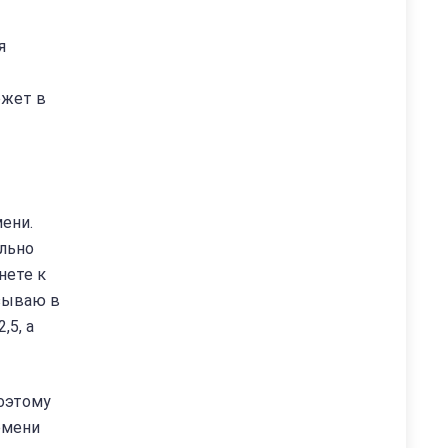
я
ожет в
мени.
ельно
нете к
азываю в
,5, а
поэтому
емени