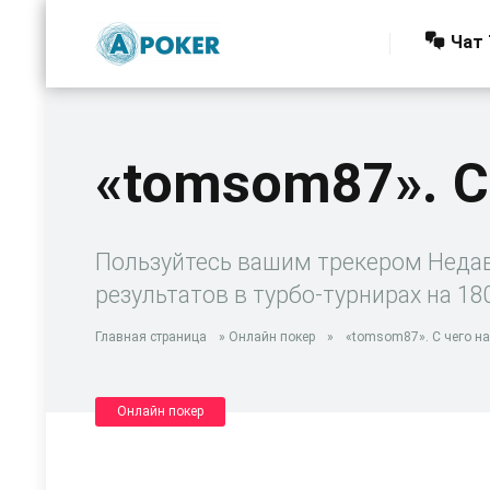
Чат 
«tomsom87». С
Пользуйтесь вашим трекером Недавн
результатов в турбо-турнирах на 180
Главная страница
»
Онлайн покер
»
«tomsom87». С чего н
Онлайн покер