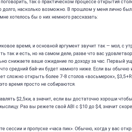
е поговорить, так о практическом процессе открытия стол
о долго, насколько возможно. В прошлом у меня лично был
не хотелось бы о них немного рассказать:
ковое время, и основной аргумент звучит так — мол, с ут
 так и есть, но на самом деле, разве что вас удовлетво
ильно снижаете ваше ожидание по доходу за час. Первый у
то средний бай-ин будет намного ниже. Если вы обычно 
дет сложно открыть более 7-8 столов «восьмерок», $3,5+R 
 это время просто не собираются.
авлять $2,5ки, а значит, если вы достаточно хороши чтоб
мыслицу. Раз вы режете свой ABI с $10 до $4, значит скор
е сессии и пропуске «часа пик». Обычно, когда у вас отк