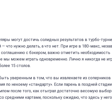
гуляры могут достичь солидных результатов в турбо-турни
 — что нужно делать, а что нет. При игре в 180-макс, нез
 по соглашению с бэкером, важно отметить необходимость
е мы можем играть одновременно. Лично я никогда не игр
более 15 столов.
быть уверенным в том, что вы извлекаете из соперников
я по некоему «cтандарту». Если парень в поздней стадии 
мпом после того, как отыграл достаточно весомую выбор
 со средними картами, поскольку ожидаю, что здесь у него