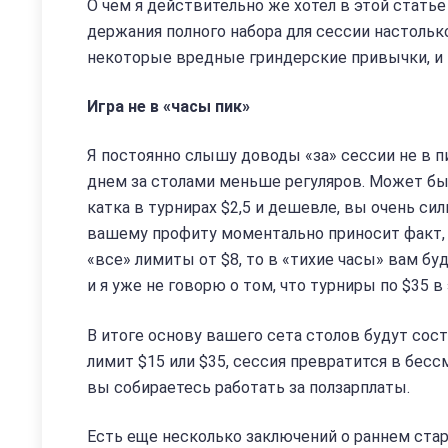
О чем я действительно же хотел в этой стать
держания полного набора для сессии настольк
некоторые вредные гриндерские привычки, и м
Игра не в «часы пик»
Я постоянно слышу доводы «за» сессии не в пи
днем за столами меньше регуляров. Может быть
катка в турнирах $2,5 и дешевле, вы очень с
вашему профиту моментально приносит факт, ч
«все» лимиты от $8, то в «тихие часы» вам бу
и я уже не говорю о том, что турниры по $35 в
В итоге основу вашего сета столов будут сост
лимит $15 или $35, сессия превратится в бесс
вы собираетесь работать за ползарплаты.
Есть еще несколько заключений о раннем старт