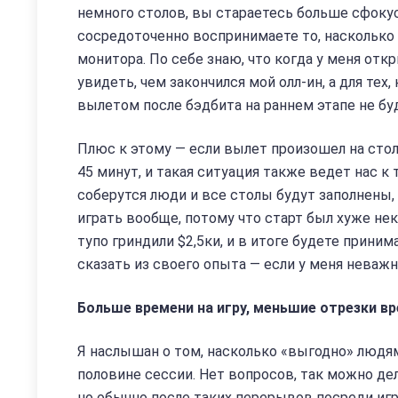
немного столов, вы стараетесь больше сфокус
сосредоточенно воспринимаете то, насколько 
монитора. По себе знаю, что когда у меня отк
увидеть, чем закончился мой олл-ин, а для тех
вылетом после бэдбита на раннем этапе не бу
Плюс к этому — если вылет произошел на стол
45 минут, и такая ситуация также ведет нас к 
соберутся люди и все столы будут заполнены, 
играть вообще, потому что старт был хуже неку
тупо гриндили $2,5ки, и в итоге будете прини
сказать из своего опыта — если у меня неважн
Больше времени на игру, меньшие отрезки в
Я наслышан о том, насколько «выгодно» людя
половине сессии. Нет вопросов, так можно де
но обычно после таких перерывов посреди игр