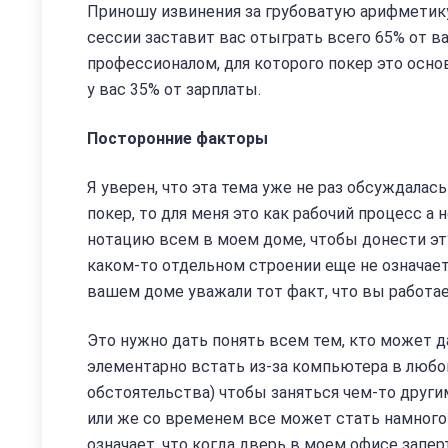
Приношу извинения за грубоватую арифметику,
сессии заставит вас отыграть всего 65% от в
профессионалом, для которого покер это основ
у вас 35% от зарплаты.
Посторонние факторы
Я уверен, что эта тема уже не раз обсуждалась
покер, то для меня это как рабочий процесс а 
нотацию всем в моем доме, чтобы донести эту
каком-то отдельном строении еще не означает,
вашем доме уважали тот факт, что вы работает
Это нужно дать понять всем тем, кто может д
элементарно встать из-за компьютера в любой
обстоятельства) чтобы заняться чем-то други
или же со временем все может стать намного 
означает, что когда дверь в моем офисе запер