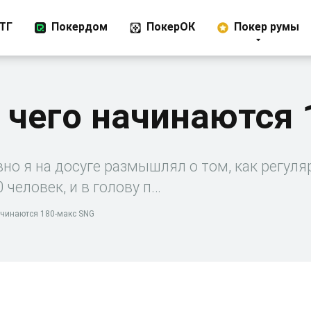
ТГ
Покердом
ПокерОК
Покер румы
 чего начинаются
о я на досуге размышлял о том, как регул
 человек, и в голову п…
ачинаются 180-макс SNG