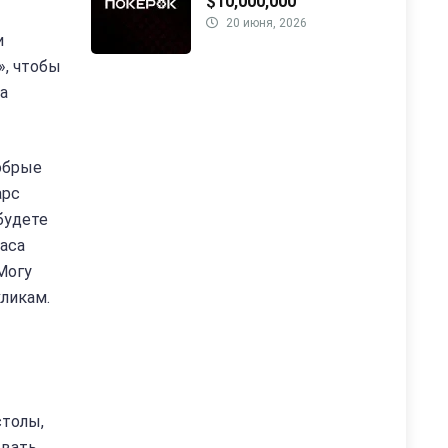
$10,000,000
20 июня, 2026
и
», чтобы
за
добрые
арс
будете
часа
Могу
кликам.
столы,
ывать