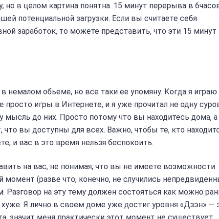
 но в целом картина понятна. 15 минут перерыва в 6часо
ашей потенциальной загрузки. Если вы считаете себя
ной заработок, то можете представить, что эти 15 минут
 в немалом обьеме, но все таки ее упомяну. Когда я играю
не просто игры в Интернете, и я уже прочитал не одну сур
 мысль до них. Просто потому что вы находитесь дома, а 
 что вы доступны для всех. Важно, чтобы те, кто находит
е, и вас в это время нельзя беспокоить.
авить на вас, не понимая, что вы не имеете возможности
 момент (разве что, конечно, не случились непредвиден
м. Разговор на эту тему должен состояться как можно ран
хуже. Я лично в своем доме уже достиг уровня «Дзэн» — 
та, значит меня практически этот момент не существует.