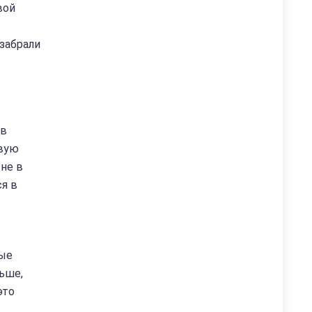
вой
 забрали
 в
овую
не в
ся в
ные
ьше,
это