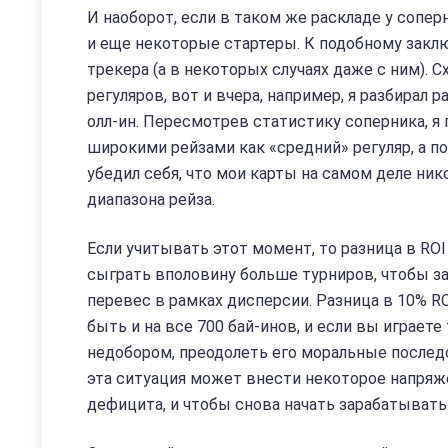
И наоборот, если в таком же раскладе у сопер
и еще некоторые стартеры. К подобному заклю
трекера (а в некоторых случаях даже с ним).
регуляров, вот и вчера, например, я разбирал 
олл-ин. Пересмотрев статистику соперника, я 
широкими рейзами как «средний» регуляр, а пос
убедил себя, что мои карты на самом деле ни
диапазона рейза.
Если учитывать этот момент, то разница в RO
сыграть вполовину больше турниров, чтобы за
перевес в рамках дисперсии. Разница в 10% RO
быть и на все 700 бай-инов, и если вы играет
недобором, преодолеть его моральные последс
эта ситуация может внести некоторое напряж
дефицита, и чтобы снова начать зарабатывать