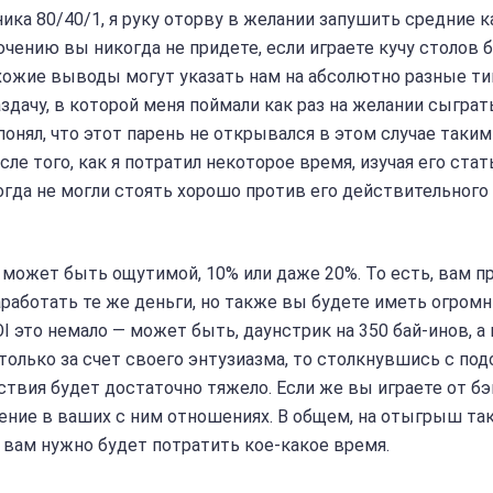
ника 80/40/1, я руку оторву в желании запушить средние к
чению вы никогда не придете, если играете кучу столов 
 Схожие выводы могут указать нам на абсолютно разные т
раздачу, в которой меня поймали как раз на желании сыграт
понял, что этот парень не открывался в этом случае таки
ле того, как я потратил некоторое время, изучая его стат
когда не могли стоять хорошо против его действительного
I может быть ощутимой, 10% или даже 20%. То есть, вам п
работать те же деньги, но также вы будете иметь огром
I это немало — может быть, даунстрик на 350 бай-инов, а
е только за счет своего энтузиазма, то столкнувшись с по
твия будет достаточно тяжело. Если же вы играете от бэ
ение в ваших с ним отношениях. В общем, на отыгрыш та
 вам нужно будет потратить кое-какое время.