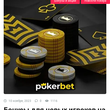
Бонусы и акции
Новости покера
10 ноября, 2023
0
1116
Бонусы для новых игроков на