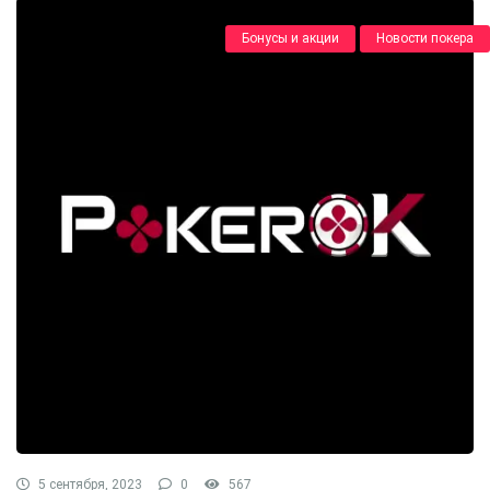
Бонусы и акции
Новости покера
5 сентября, 2023
0
567