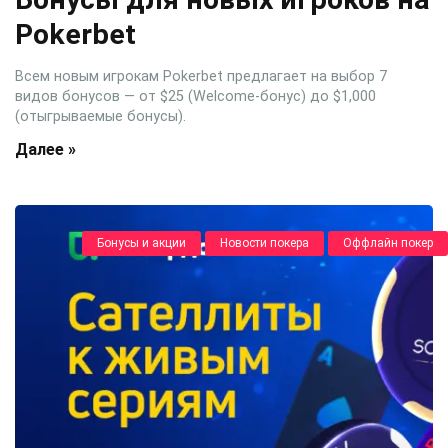
Pokerbet
Всем новым игрокам Pokerbet предлагает на выбор 7
видов бонусов — от $25 (Welcome-бонус) до $1,000
(отыгрываемые бонусы).
Далее »
Бонусы и акции
Новости покера
Оффлайн покер