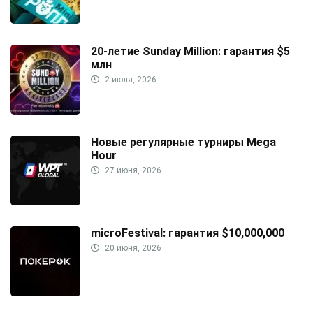
20-летие Sunday Million: гарантия $5
млн
2 июля, 2026
Новые регулярные турниры Mega
Hour
27 июня, 2026
microFestival: гарантия $10,000,000
20 июня, 2026