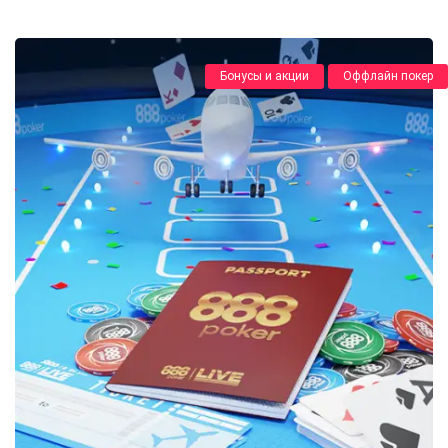
Бонусы и акции
Оффлайн покер