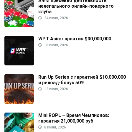
АФМ пресекло деятельность
нелегального онлайн-покерного
клуба
24 июля, 2026
WPT Asia: гарантия $30,000,000
18 июля, 2026
Run Up Series с гарантией $10,000,000
и релоад-бонус 50%
12 июля, 2026
Mini ROPL – Время Чемпионов:
гарантия 21,000,000 руб.
8 июля, 2026