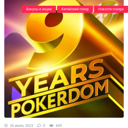
Бонусы и акции
Китайский покер
Новости покера
26 июля, 2023
0
609