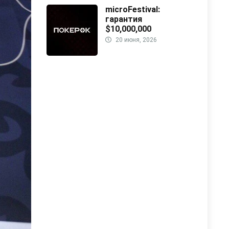
microFestival:
гарантия
$10,000,000
20 июня, 2026