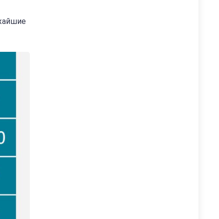
ижайшие