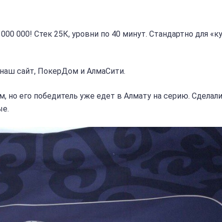
000 000! Стек 25К, уровни по 40 минут. Стандартно для «к
 наш сайт, ПокерДом и АлмаСити.
 но его победитель уже едет в Алмату на серию. Сделал
ые.