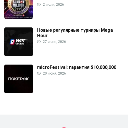
2 июля, 2026
Новые регулярные турниры Mega
Hour
27 июня, 2026
microFestival: гарантия $10,000,000
20 июня, 2026