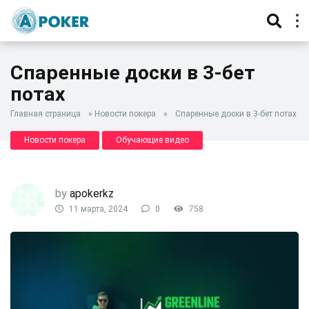
Спаренные доски в 3-бет
потах
Главная страница
»
Новости покера
»
Спаренные доски в 3-бет потах
Новости покера
Обучающие видео
by
apokerkz
11 марта, 2024
0
758