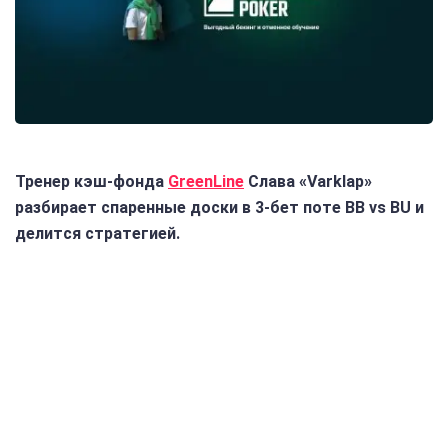
Тренер кэш-фонда
GreenLine
Слава «Varklap»
разбирает спаренные доски в 3-бет поте BB vs BU и
делится стратегией.