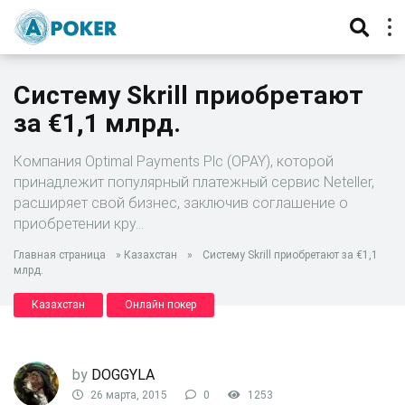
Систему Skrill приобретают
за €1,1 млрд.
Компания Optimal Payments Plc (OPAY), которой
принадлежит популярный платежный сервис Neteller,
расширяет свой бизнес, заключив соглашение о
приобретении кру…
Главная страница
»
Казахстан
»
Систему Skrill приобретают за €1,1
млрд.
Казахстан
Онлайн покер
by
DOGGYLA
26 марта, 2015
0
1253