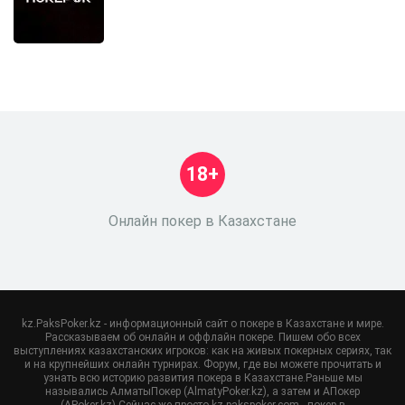
18+
Онлайн покер в Казахстане
kz.PaksPoker.kz - информационный сайт о покере в Казахстане и мире.
Рассказываем об онлайн и оффлайн покере. Пишем обо всех
выступлениях казахстанских игроков: как на живых покерных сериях, так
и на крупнейших онлайн турнирах. Форум, где вы можете прочитать и
узнать всю историю развития покера в Казахстане.Раньше мы
назывались АлматыПокер (AlmatyPoker.kz), а затем и АПокер