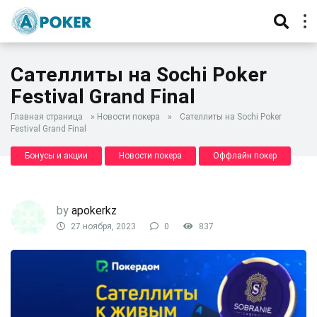
Сателлиты на Sochi Poker
Festival Grand Final
Главная страница
»
Новости покера
»
Сателлиты на Sochi Poker
Festival Grand Final
Бонусы и акции
Новости покера
Оффлайн покер
by
apokerkz
27 ноября, 2023
0
837