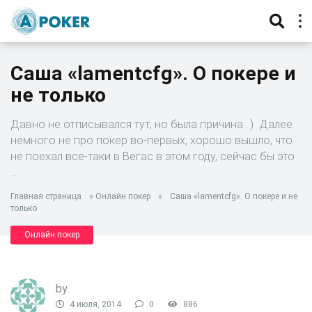
Саша «lamentcfg». О покере и
не только
Давно не отписывался тут, но была причина.. ) Далее
немного не про покер во-первых, хорошо вышло, что
не поехал все-таки в Вегас в этом году, сейчас бы это
…
Главная страница
»
Онлайн покер
»
Саша «lamentcfg». О покере и не
только
Онлайн покер
by
4 июля, 2014
0
886