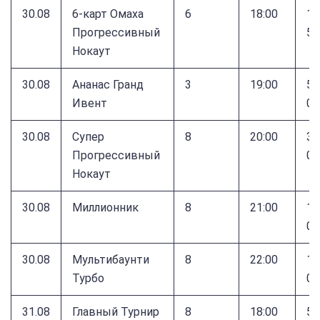
30.08
6-карт Омаха
6
18:00
1
Прогрессивный
50
Нокаут
30.08
Ананас Гранд
3
19:00
5
Ивент
00
30.08
Супер
8
20:00
3
Прогрессивный
00
Нокаут
30.08
Миллионник
8
21:00
10
00
30.08
Мультибаунти
8
22:00
1
Турбо
00
31.08
Главный Турнир
8
18:00
5