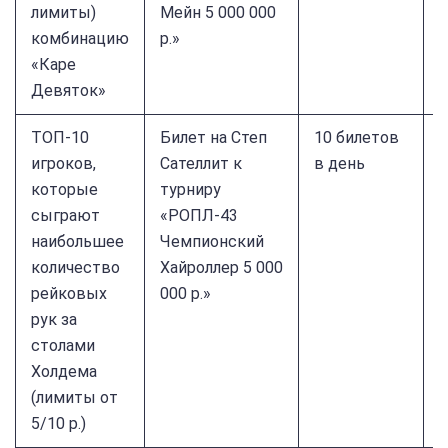
лимиты)
Мейн 5 000 000
комбинацию
р.»
«Каре
Девяток»
ТОП-10
Билет на Степ
10 билетов
с
игроков,
Сателлит к
в день
2
которые
турниру
а
сыграют
«РОПЛ-43
наибольшее
Чемпионский
количество
Хайроллер 5 000
рейковых
000 р.»
рук за
столами
Холдема
(лимиты от
5/10 р.)