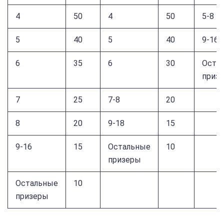
4
50
4
50
5-8
5
40
5
40
9-16
6
35
6
30
Оста
приз
7
25
7-8
20
8
20
9-18
15
9-16
15
Остальные
10
призеры
Остальные
10
призеры