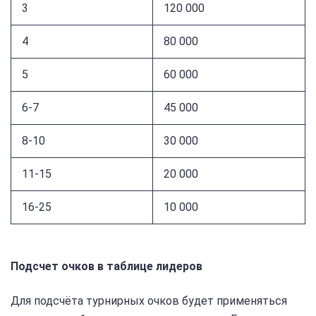
3
120 000
4
80 000
5
60 000
6-7
45 000
8-10
30 000
11-15
20 000
16-25
10 000
Подсчет очков в таблице лидеров
Для подсчёта турнирных очков будет применяться