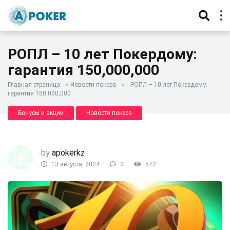
РОПЛ – 10 лет Покердому:
гарантия 150,000,000
Главная страница
»
Новости покера
»
РОПЛ – 10 лет Покердому:
гарантия 150,000,000
Бонусы и акции
Новости покера
by
apokerkz
13 августа, 2024
0
572