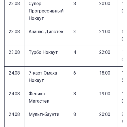
23.08
Супер
8
20:00
10
Прогрессивный
00
Нокаут
23.08
Ананас Дипстек
3
21:00
5
00
23.08
Турбо Нокаут
4
22:00
1
00
24.08
7-карт Омаха
6
18:00
1
Нокаут
50
24.08
Феникс
8
19:00
1
Мегастек
00
24.08
Мультибаунти
8
20:00
2
50