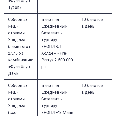
«Фулл Хаус
Тузов»
Собери за
Билет на
10 билетов
с
кеш-
Ежедневный
в день
1
столами
Сателлит к
а
Холдема
турниру
(лимиты от
«РОПЛ-01
2,5/5 р.)
Холдем «Pre-
комбинацию
Party» 2 500 000
«Фулл Хаус
р.»
Дам»
Собери за
Билет на
10 билетов
с
кеш-
Ежедневный
в день
2
столами
Сателлит к
а
Холдема
турниру
(все
«РОПЛ-42 Мини