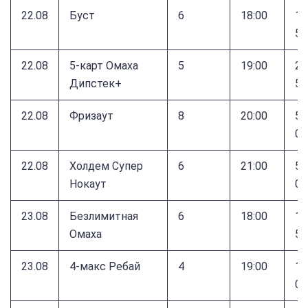
22.08
Буст
6
18:00
1
50
22.08
5-карт Омаха
5
19:00
2
Дипстек+
50
22.08
Фризаут
8
20:00
5
00
22.08
Холдем Супер
6
21:00
5
Нокаут
00
23.08
Безлимитная
6
18:00
1
Омаха
50
23.08
4-макс Ребай
4
19:00
1
00