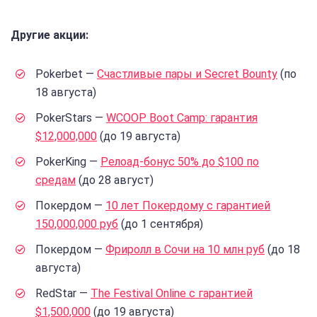
Другие акции:
Pokerbet —
Счастливые пары и Secret Bounty
(по
18 августа)
PokerStars —
WCOOP Boot Camp: гарантия
$12,000,000
(до 19 августа)
PokerKing —
Релоад-бонус 50% до $100 по
средам
(до 28 август)
Покердом —
10 лет Покердому с гарантией
150,000,000 руб
(до 1 сентября)
Покердом —
Фриролл в Сочи на 10 млн руб
(до 18
августа)
RedStar —
The Festival Online с гарантией
$1,500,000
(до 19 августа)