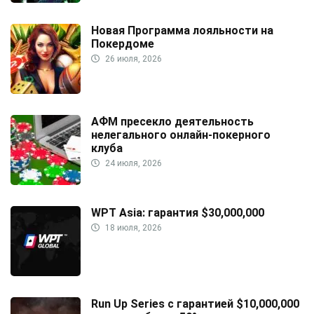
Новая Программа лояльности на
Покердоме
26 июля, 2026
АФМ пресекло деятельность
нелегального онлайн-покерного
клуба
24 июля, 2026
WPT Asia: гарантия $30,000,000
18 июля, 2026
Run Up Series с гарантией $10,000,000