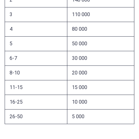
3
110 000
4
80 000
5
50 000
6-7
30 000
8-10
20 000
11-15
15 000
16-25
10 000
26-50
5 000