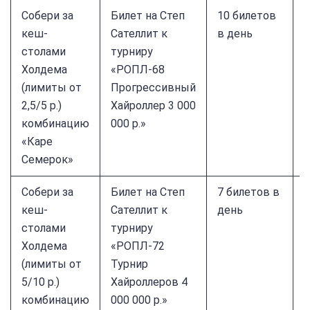
Собери за
Билет на Степ
10 билетов
с
кеш-
Сателлит к
в день
3
столами
турниру
а
Холдема
«РОПЛ-68
(лимиты от
Прогрессивный
2,5/5 р.)
Хайроллер 3 000
комбинацию
000 р.»
«Каре
Семерок»
Собери за
Билет на Степ
7 билетов в
с
кеш-
Сателлит к
день
3
столами
турниру
а
Холдема
«РОПЛ-72
(лимиты от
Турнир
5/10 р.)
Хайроллеров 4
комбинацию
000 000 р.»