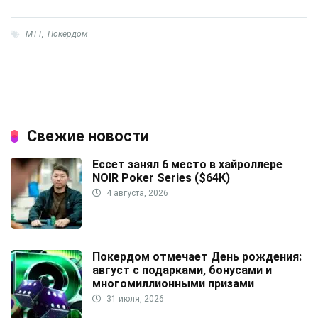
МТТ
,
Покердом
Свежие новости
Ессет занял 6 место в хайроллере
NOIR Poker Series ($64К)
4 августа, 2026
Покердом отмечает День рождения:
август с подарками, бонусами и
многомиллионными призами
31 июля, 2026