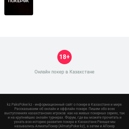
18+
Онлайн покер в Казахстане
kz.PaksPoker.kz - информационный сайт о покере в Казахстане и мире.
Рассказываем об онлайн и оффлайн покере. Пишем обо всех
выступлениях казахстанских игроков: как на живых покерных сериях, так
и на крупнейших онлайн турнирах. Форум, где вы можете прочитать и
узнать всю историю развития покера в Казахстане.Раньше мы
назывались АлматыПокер (AlmatyPoker.kz), а затем и АПокер