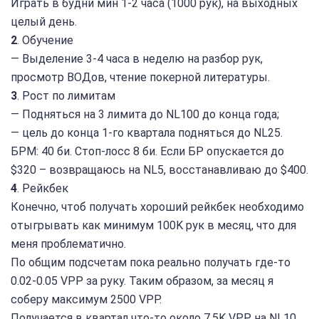
Играть в будни мин 1-2 часа (1000 рук), на выходных
целый день.
2
. Обучение
— Выделение 3-4 часа в неделю на разбор рук,
просмотр ВОДов, чтение покерной литературы.
3
. Рост по лимитам
— Подняться на 3 лимита до NL100 до конца года;
— цель до конца 1-го квартала подняться до NL25.
БРМ: 40 би. Стоп-лосс 8 би. Если БР опускается до
$320 – возвращаюсь на NL5, восстанавливаю до $400.
4
. Рейкбек
Конечно, чтоб получать хороший рейкбек необходимо
отыгрывать как минимум 100K рук в месяц, что для
меня проблематично.
По общим подсчетам пока реально получать где-то
0.02-0.05 VPP за руку. Таким образом, за месяц я
соберу максимум 2500 VPP.
Получается в квартал что-то около 7,5K VPP на NL10.