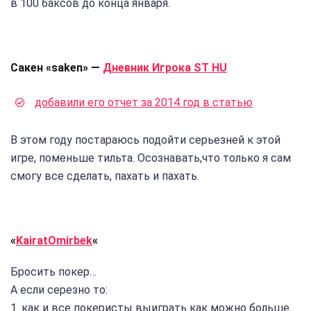
в 100 баксов до конца января.
Сакен «saken» —
Дневник Игрока ST HU
добавили его отчет за 2014 год в статью
В этом году постараюсь подойти серьезней к этой
игре, поменьше тильта. Осознавать,что только я сам
смогу все сделать, пахать и пахать.
«
KairatOmirbek
«
Бросить покер…
А если серезно то:
1. как и все покеристы выиграть как можно больше