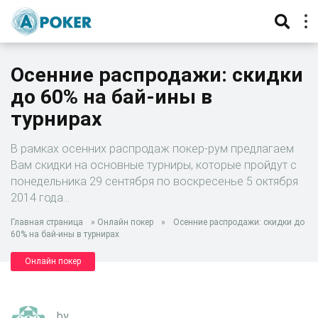
Осенние распродажи: скидки
до 60% на бай-ины в
турнирах
В рамках осенних распродаж покер-рум предлагаем
Вам скидки на основные турниры, которые пройдут с
понедельника 29 сентября по воскресенье 5 октября
2014 года…
Главная страница
»
Онлайн покер
»
Осенние распродажи: скидки до
60% на бай-ины в турнирах
Онлайн покер
by