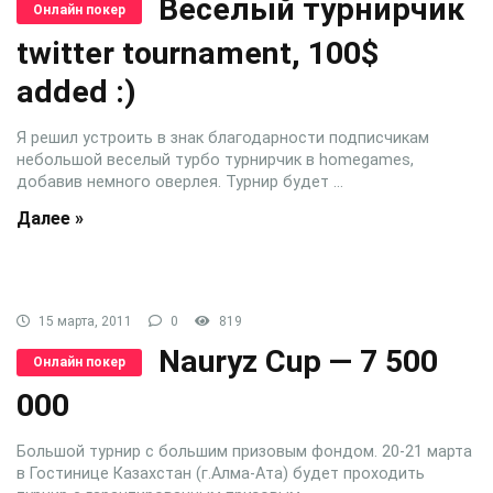
Веселый турнирчик
Онлайн покер
twitter tournament, 100$
added :)
Я решил устроить в знак благодарности подписчикам
небольшой веселый турбо турнирчик в homegames,
добавив немного оверлея. Турнир будет ...
Далее »
15 марта, 2011
0
819
Nauryz Cup — 7 500
Онлайн покер
000
Большой турнир с большим призовым фондом. 20-21 марта
в Гостинице Казахстан (г.Алма-Ата) будет проходить