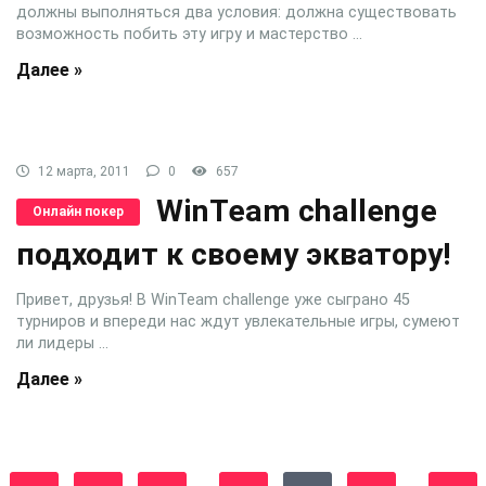
должны выполняться два условия: должна существовать
возможность побить эту игру и мастерство ...
Далее »
12 марта, 2011
0
657
WinTeam challenge
Онлайн покер
подходит к своему экватору!
Привет, друзья! В WinTeam challenge уже сыграно 45
турниров и впереди нас ждут увлекательные игры, сумеют
ли лидеры ...
Далее »