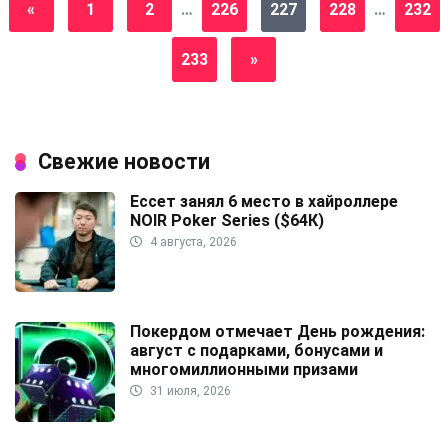
«
1
2
…
226
227
228
…
232
233
»
Свежие новости
Ессет занял 6 место в хайроллере
NOIR Poker Series ($64К)
4 августа, 2026
Покердом отмечает День рождения:
август с подарками, бонусами и
многомиллионными призами
31 июля, 2026