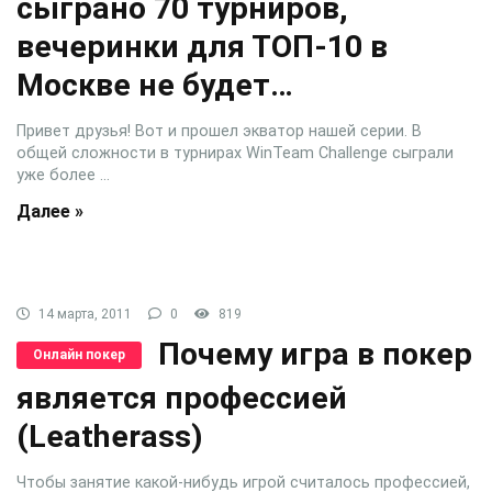
сыграно 70 турниров,
вечеринки для ТОП-10 в
Москве не будет…
Привет друзья! Вот и прошел экватор нашей серии. В
общей сложности в турнирах WinTeam Challenge сыграли
уже более ...
Далее »
14 марта, 2011
0
819
Почему игра в покер
Онлайн покер
является профессией
(Leatherass)
Чтобы занятие какой-нибудь игрой считалось профессией,