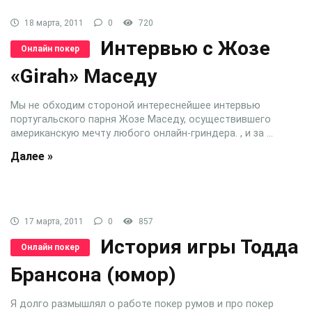
18 марта, 2011
0
720
Интервью с Жозе
Онлайн покер
«Girah» Маседу
Мы не обходим стороной интереснейшее интервью
португальского парня Жозе Маседу, осуществившего
американскую мечту любого онлайн-гриндера. , и за ...
Далее »
17 марта, 2011
0
857
История игры Тодда
Онлайн покер
Брансона (юмор)
Я долго размышлял о работе покер румов и про покер