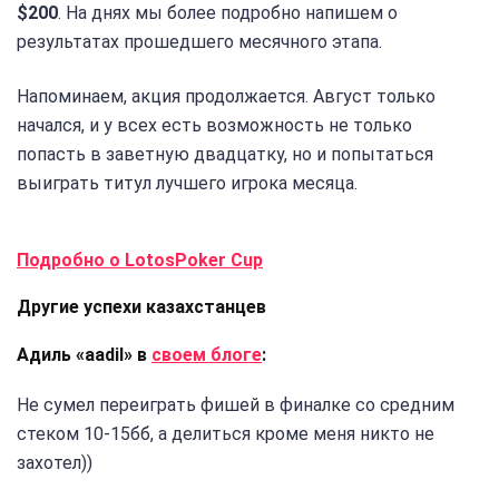
$200
. На днях мы более подробно напишем о
результатах прошедшего месячного этапа.
Напоминаем, акция продолжается. Август только
начался, и у всех есть возможность не только
попасть в заветную двадцатку, но и попытаться
выиграть титул лучшего игрока месяца.
Подробно о LotosPoker Cup
Другие успехи казахстанцев
Адиль «aadil» в
своем блоге
:
Не сумел переиграть фишей в финалке со средним
стеком 10-15бб, а делиться кроме меня никто не
захотел))