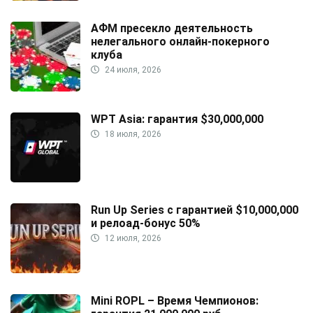
АФМ пресекло деятельность
нелегального онлайн-покерного
клуба
24 июля, 2026
WPT Asia: гарантия $30,000,000
18 июля, 2026
Run Up Series с гарантией $10,000,000
и релоад-бонус 50%
12 июля, 2026
Mini ROPL – Время Чемпионов: