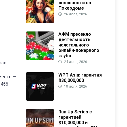
лояльности на
Покердоме
26 июля, 2026
АФМ пресекло
деятельность
нелегального
онлайн-покерного
клуба
24 июля, 2026
ах.
WPT Asia: гарантия
место —
$30,000,000
 456
18 июля, 2026
Run Up Series с
гарантией
$10,000,000 и