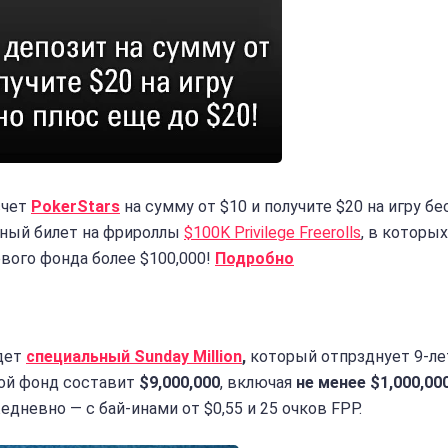
счет
PokerStars
на сумму от $10 и получите $20 на игру бе
вный билет на фрироллы
$100K Privilege Freerolls
, в которых
вого фонда более $100,000!
Подробно
йдет
специальный Sunday Million
,
который отпрзднует 9-ле
вой фонд составит
$9,000,000
, включая
не менее $1,000,00
едневно — с бай-инами от $0,55 и 25 очков FPP.