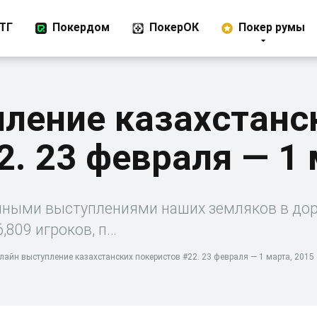
ТГ
Покердом
ПокерОК
Покер румы
ление казахстанс
2. 23 февраля — 1 
ными выступлениями наших земляков в доро
6,809 игроков, п…
лайн выступление казахстанских покеристов #22. 23 февраля — 1 марта, 2015