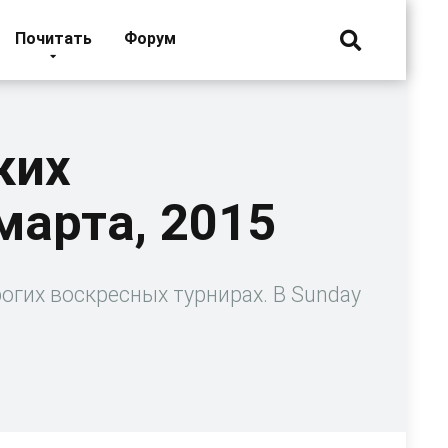
Почитать
Форум
ких
марта, 2015
гих воскресных турнирах. В Sunday