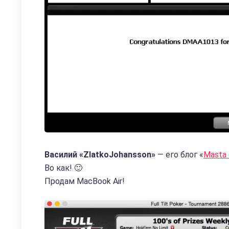
Василий «ZlatkoJohansson»
— его блог «
Masta 
Во как! 🙂
Продам MacBook Air!