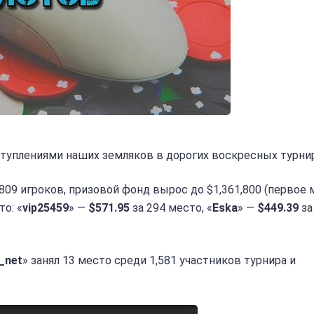
уплениями наших земляков в дорогих воскресных турнир
809 игроков, призовой фонд вырос до $1,361,800 (первое 
то: «
vip25459
» —
$571.95
за 294 место, «
Eska
» —
$449.39
за
_net
» занял 13 место среди 1,581 участников турнира и