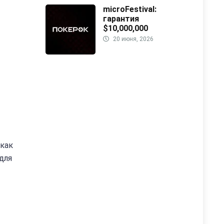
microFestival:
гарантия
$10,000,000
20 июня, 2026
 как
для