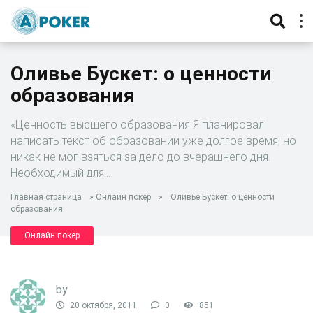
Оливье Бускет: о ценности
образования
«Ценность высшего образования Я планировал
написать текст об образовании уже долгое время, но
никак не мог взяться за дело до вчерашнего дня.
Необходимый для…
Главная страница
»
Онлайн покер
»
Оливье Бускет: о ценности
образования
Онлайн покер
by
20 октября, 2011
0
851