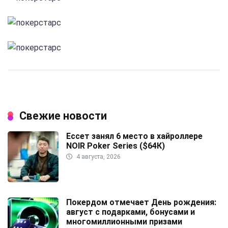
Свежие новости
Ессет занял 6 место в хайроллере
NOIR Poker Series ($64К)
4 августа, 2026
Покердом отмечает День рождения:
август с подарками, бонусами и
многомиллионными призами