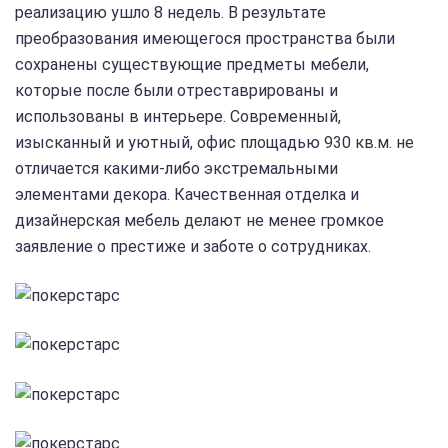
реализацию ушло 8 недель. В результате
преобразования имеющегося пространства были
сохранены существующие предметы мебели,
которые после были отреставрированы и
использованы в интерьере. Современный,
изысканный и уютный, офис площадью 930 кв.м. не
отличается какими-либо экстремальными
элементами декора. Качественная отделка и
дизайнерская мебель делают не менее громкое
заявление о престиже и заботе о сотрудниках.