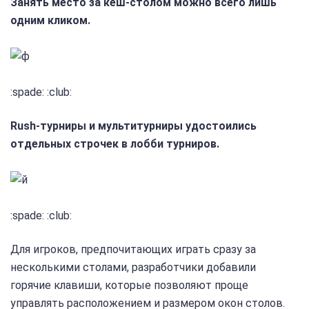
Занять место за кеш-столом можно всего лишь
одним кликом.
:spade: :club:
Rush-турниры и мультитурниры удостоилиcь
отдельных строчек в лобби турниров.
:spade: :club:
Для игроков, предпочитающих играть сразу за
несколькими столами, разработчики добавили
горячие клавиши, которые позволяют проще
управлять расположением и размером окон столов.