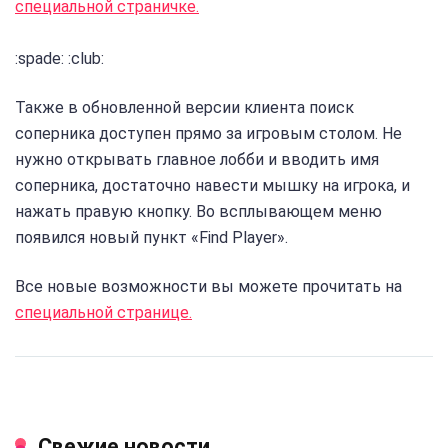
специальной страничке.
:spade: :club:
Также в обновленной версии клиента поиск
соперника доступен прямо за игровым столом. Не
нужно открывать главное лобби и вводить имя
соперника, достаточно навести мышку на игрока, и
нажать правую кнопку. Во всплывающем меню
появился новый пункт «Find Player».
Все новые возможности вы можете прочитать на
специальной странице.
Свежие новости