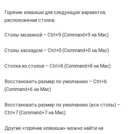
Горячие клавиши для следующих вариантов
расположения столов:
Столы мозаикой – Ctrl+9 (Command+9 на Mac)
Столы каскадом – Ctrl+0 (Command+0 на Mac)
Стопка из столов – Ctrl+8 (Command+8 на Mac)
Восстановить размер по умолчанию – Ctrl+6
(Command+6 на Mac)
Восстановить размер по умолчанию (все столы) –
Ctrl+7 (Command+7 на Mac)
Другие «горячие клавиши» можно найти на