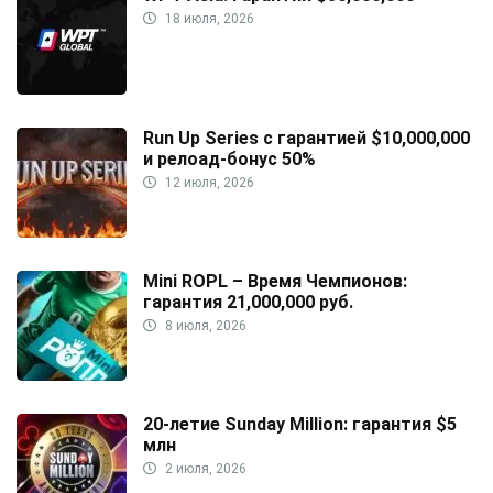
18 июля, 2026
Run Up Series с гарантией $10,000,000
и релоад-бонус 50%
12 июля, 2026
Mini ROPL – Время Чемпионов:
гарантия 21,000,000 руб.
8 июля, 2026
20-летие Sunday Million: гарантия $5
млн
2 июля, 2026