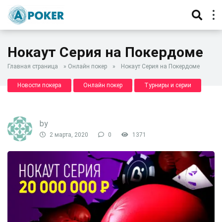
Нокаут Серия на Покердоме
Главная страница
»
Онлайн покер
»
Нокаут Серия на Покердоме
Новости покера
Онлайн покер
Турниры и серии
by
2 марта, 2020
0
1371