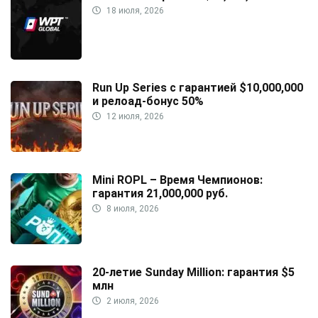
18 июля, 2026
Run Up Series с гарантией $10,000,000
и релоад-бонус 50%
12 июля, 2026
Mini ROPL – Время Чемпионов:
гарантия 21,000,000 руб.
8 июля, 2026
20-летие Sunday Million: гарантия $5
млн
2 июля, 2026