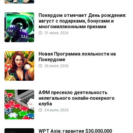
Покердом отмечает День рождения:
август с подарками, бонусами и
многомиллионными призами
31 июля, 2026
Новая Программа лояльности на
Покердоме
26 июля, 2026
АФМ пресекло деятельность
нелегального онлайн-покерного
клуба
24 июля, 2026
WPT Asia: гарантия $30,000,000