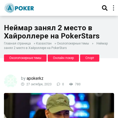
Неймар занял 2 место в
Хайроллере на PokerStars
Главная страница
»
Казахстан
»
Околопокерные темы
»
Неймар
занял 2 место в Хайроллере на PokerStars
Околопокерные темы
Онлайн покер
Спорт
by
apokerkz
27 октября, 2023
0
780