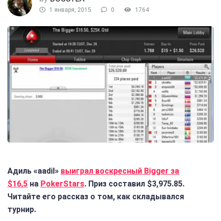
1 января, 2015
0
1764
Адиль «aadil»
выиграл воскресный Bigger за
$16,5
на
PokerStars
. Приз составил $3,975.85.
Читайте его рассказ о том, как складывался
турнир.