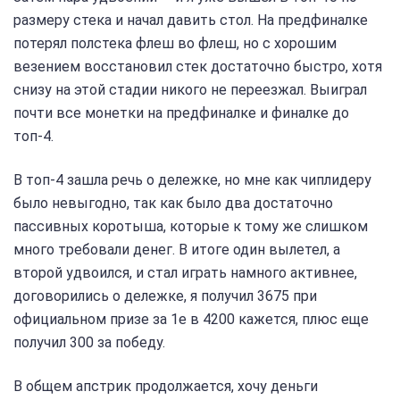
размеру стека и начал давить стол. На предфиналке
потерял полстека флеш во флеш, но с хорошим
везением восстановил стек достаточно быстро, хотя
снизу на этой стадии никого не переезжал. Выиграл
почти все монетки на предфиналке и финалке до
топ-4.
В топ-4 зашла речь о дележке, но мне как чиплидеру
было невыгодно, так как было два достаточно
пассивных коротыша, которые к тому же слишком
много требовали денег. В итоге один вылетел, а
второй удвоился, и стал играть намного активнее,
договорились о дележке, я получил 3675 при
официальном призе за 1e в 4200 кажется, плюс еще
получил 300 за победу.
В общем апстрик продолжается, хочу деньги