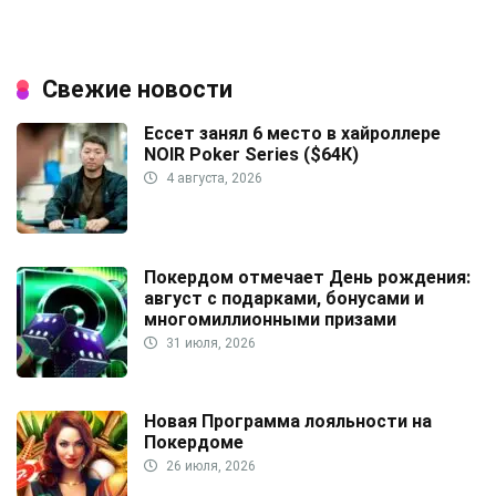
Свежие новости
Ессет занял 6 место в хайроллере
NOIR Poker Series ($64К)
4 августа, 2026
Покердом отмечает День рождения:
август с подарками, бонусами и
многомиллионными призами
31 июля, 2026
Новая Программа лояльности на
Покердоме
26 июля, 2026