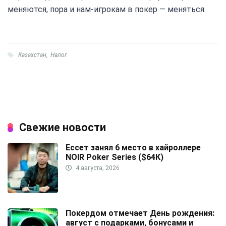
меняются, пора и нам-игрокам в покер — меняться.
Казахстан
,
Налог
Свежие новости
Ессет занял 6 место в хайроллере
NOIR Poker Series ($64К)
4 августа, 2026
Покердом отмечает День рождения:
август с подарками, бонусами и