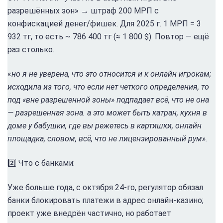
разрешённых зон» → штраф 200 МРП с
конфискацией денег/фишек. Для 2025 г. 1 МРП = 3
932 тг, то есть ~ 786 400 тг (≈ 1 800 $). Повтор — ещё
раз столько.
«
но я не уверена, что это относится и к онлайн игрокам;
исходила из того, что если нет четкого определения, то
под «вне разрешенной зоны» подпадает всё, что не она
— разрешенная зона. а это может быть катран, кухня в
доме у бабушки, где вы режетесь в картишки, онлайн
площадка, словом, всё, что не лицензированный рум».
2️⃣ Что с банками:
Уже больше года, с октября 24-го, регулятор обязал
банки блокировать платежи в адрес онлайн‑казино;
проект уже внедрён частично, но работает