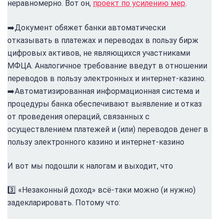
неравномерно. Вот он,
проект по усилению мер
.
➡️Документ обяжет банки автоматически
отказывать в платежах и переводах в пользу бирж
цифровых активов, не являющихся участниками
МФЦА. Аналогичное требование введут в отношении
переводов в пользу электронных и интернет-казино.
➡️Автоматизированная информационная система и
процедуры банка обеспечивают выявление и отказ
от проведения операций, связанных с
осуществлением платежей и (или) переводов денег в
пользу электронного казино и интернет-казино
И вот мы подошли к налогам и выходит, что
3️⃣ «Незаконный доход» всё‑таки можно (и нужно)
задекларировать. Потому что: