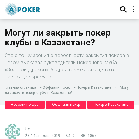
Могут ли закрыть покер
клубы в Казахстане?
Свою точку зрения о вероятности закрытия покера в
целом высказал руководитель Покерного клуба
«Золотой Дракон». Андрей также заявил, что в
настоящее время не…
Главная страница
»
Оффлайн покер
»
Покер в Казахстане
»
Могут
ли закрыть покер клубы в Казахстане?
Новости покера
Оффлайн покер
Покер в Казахстане
by
14 августа, 2019
0
1867