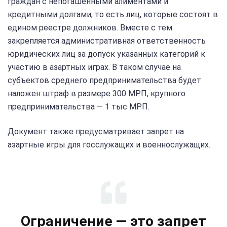
граждан с непогашенными алиментами и
кредитными долгами, то есть лиц, которые состоят в
едином реестре должников. Вместе с тем
закрепляется административная ответственность
юридических лиц за допуск указанных категорий к
участию в азартных играх. В таком случае на
субъектов среднего предпринимательства будет
наложен штраф в размере 300 МРП, крупного
предпринимательства — 1 тыс МРП.
Документ также предусматривает запрет на
азартные игры для госслужащих и военнослужащих.
Ограничение — это запрет