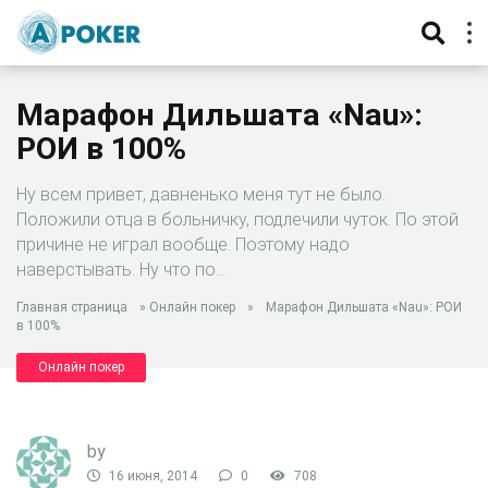
Марафон Дильшата «Nau»:
РОИ в 100%
Ну всем привет, давненько меня тут не было.
Положили отца в больничку, подлечили чуток. По этой
причине не играл вообще. Поэтому надо
наверстывать. Ну что по…
Главная страница
»
Онлайн покер
»
Марафон Дильшата «Nau»: РОИ
в 100%
Онлайн покер
by
16 июня, 2014
0
708