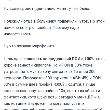
Ну всем привет, давненько меня тут не было.
Положили отца в больничку, подлечили чуток. По этой
причине не играл вообще. Поэтому надо
наверстывать.
Ну что погнали марафонить:
Цель одна:
показать запредельный РОИ в 100%
. ыыы,
короче занести килополе. Но и РОИ в 30% тоже
устроит, потому что хочу сыграть за 15 дней 300
турниров. Получается 300 туриков с АБИ 45$ и РОИ
30% в сумме дает профит 4000$. Годится. Лучше
конечно плюсануть в районе 10к, но это из области
фантастики, хотя шанс есть, сегодня у меня ДР и я,
как истинный лудоман не могу пропустить
воскресники, ибо надеюсь на подарок от старзов))))