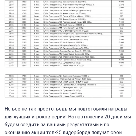
Но всё не так просто, ведь мы подготовили награды
для лучших игроков серии! На протяжении 20 дней мы
будем следить за вашими результатами и по
окончанию акции топ-25 лидерборда получат свои