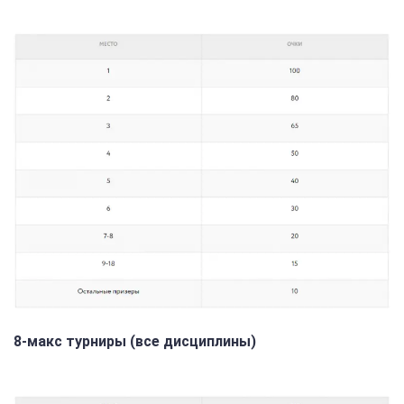
8-макс турниры (все дисциплины)