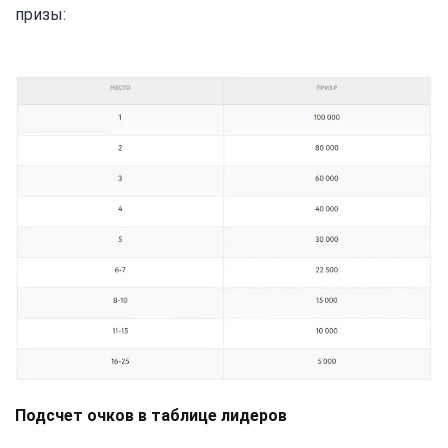
призы:
Подсчет очков в таблице лидеров