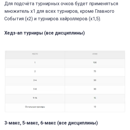
Для подсчёта турнирных очков будет применяться
множитель х1 для всех турниров, кроме Главного
События (х2) и турниров хайроллеров (х1,5).
Хедз-ап турниры (все дисциплины)
3-макс, 5-макс, 6-макс (все дисциплины)