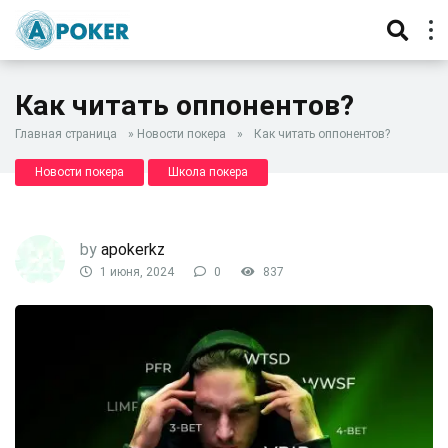
Как читать оппонентов?
Главная страница
»
Новости покера
»
Как читать оппонентов?
Новости покера
Школа покера
by
apokerkz
1 июня, 2024
0
837