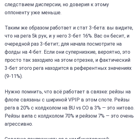
следствием дисперсии, но доверия к этому
оппоненту уже меньше.
Таким же образом работает и стат 3-бета: вы видите,
что на рега 5k рук, и у него 3-бет 16%. Вас он бесит, и
очередной раз 3-бетит; для начала посмотрите на
фолды на 4-бет. Если они супернизкие, вероятно, это
просто так заходило на этом отрезке, и фактический
3-бет этого рега находится в референтных значениях
(9-11%).
Нужно помнить, что всё работает в связке: рейзы на
флопе связаны с шириной VPIP в этом споте. Рейзы
рега в 20% с колдколом на BU vs CO в 3% — это нитово.
Рейзы випа с колдколом 70% и рейзом 7% — это очень
агрессивно.