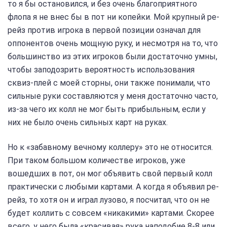
то я бы остановился, и без очень благоприятного
флопа я не внес бы в пот ни копейки. Мой крупный ре-
рейз против игрока в первой позиции означал для
оппонентов очень мощную руку, и несмотря на то, что
большинство из этих игроков были достаточно умны,
чтобы заподозрить вероятность использования
сквиз-плей с моей сторны, они также понимали, что
сильные руки составляются у меня достаточно часто,
из-за чего их колл не мог быть прибыльным, если у
них не было очень сильных карт на руках.
Но к «забавному вечному коллеру» это не относится.
При таком большом количестве игроков, уже
вошедших в пот, он мог объявить свой первый колл
практически с любыми картами. А когда я объявил ре-
рейз, то хотя он и играл лузово, я посчитал, что он не
будет коллить с совсем «никакими» картами. Скорее
всего, у него была «красивая» рука наподобие 8-8 или