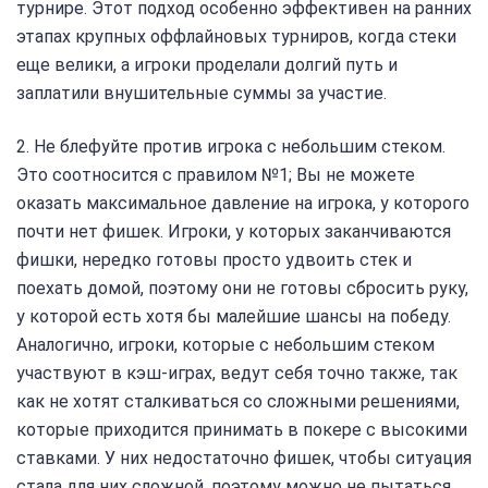
турнире. Этот подход особенно эффективен на ранних
этапах крупных оффлайновых турниров, когда стеки
еще велики, а игроки проделали долгий путь и
заплатили внушительные суммы за участие.
2. Не блефуйте против игрока с небольшим стеком.
Это соотносится с правилом №1; Вы не можете
оказать максимальное давление на игрока, у которого
почти нет фишек. Игроки, у которых заканчиваются
фишки, нередко готовы просто удвоить стек и
поехать домой, поэтому они не готовы сбросить руку,
у которой есть хотя бы малейшие шансы на победу.
Аналогично, игроки, которые с небольшим стеком
участвуют в кэш-играх, ведут себя точно также, так
как не хотят сталкиваться со сложными решениями,
которые приходится принимать в покере с высокими
ставками. У них недостаточно фишек, чтобы ситуация
стала для них сложной, поэтому можно не пытаться