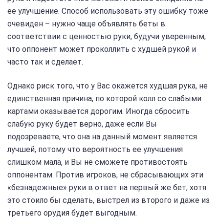
ее улучшение. Способ использовать эту ошибку тоже
очевиден – нужно чаще объявлять беты в
соответствии с ценностью руки, будучи уверенным,
что оппонент может проколлить с худшей рукой и
часто так и сделает.
Однако риск того, что у Вас окажется худшая рука, не
единственная причина, по которой колл со слабыми
картами оказывается дорогим. Иногда сбросить
слабую руку будет верно, даже если Вы
подозреваете, что она на данный момент является
лучшей, потому что вероятность ее улучшения
слишком мала, и Вы не сможете противостоять
оппонентам. Против игроков, не сбрасывающих эти
«безнадежные» руки в ответ на первый же бет, хотя
это стоило бы сделать, выстрел из второго и даже из
третьего орудия будет выгодным.