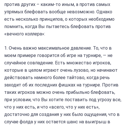
против других – каким-то иным, а против самых
упрямых блефовать вообще невозможно. Однако
есть несколько принципов, о которых необходимо
помнить, когда Вы пытаетесь блефовать против
«вечного коллера»:
1. Очень важно максимальное давление. То, что в
моем примере говорится об игре на турнире, — не
случайное совпадение. Есть множество игроков,
которые в целом играют очень лузово, но начинают
действовать намного более тайтово, когда речь
заходит об их последних фишках на турнире. Против
таких игроков можно очень прибыльно блефовать,
при условии, что Вы хотите поставить под угрозу все,
что у них есть, и что «всего, что у них есть»,
достаточно для создания у них было ощущения, что в
случае фолда у них остается шанс на выигрыш в