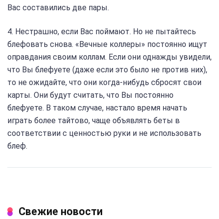
Вас составились две пары.
4. Нестрашно, если Вас поймают. Но не пытайтесь
блефовать снова. «Вечные коллеры» постоянно ищут
оправдания своим коллам. Если они однажды увидели,
что Вы блефуете (даже если это было не против них),
то не ожидайте, что они когда-нибудь сбросят свои
карты. Они будут считать, что Вы постоянно
блефуете. В таком случае, настало время начать
играть более тайтово, чаще объявлять беты в
соответствии с ценностью руки и не использовать
блеф.
Свежие новости