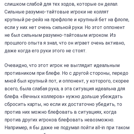
слишком слабой для тех ходов, которые он делал.
Сильные разумно-тайтовые игроки не коллят
крупный ре-рейз на префлопе и крупный бет на флопе,
если у них нет очень сильной руки. Но этот оппонент
не был сильным разумно-тайтовым игроком. Из
прошлого опыта я знал, что он играет очень активно,
даже когда его руки этого не стоят.
Очевидно, что этот игрок не выглядит идеальным
противником при блефе. Но с другой стороны, передо
мной был крупный пот, и оппонент, у которого, скорее
всего, была слабая рука, а эта ситуация идеальна для
блефа. «Вечных коллеров» нужно дольше убеждать
сбросить карты, но если их достаточно убедить, то
против них можно блефовать в ситуациях, когда
против других игроков блефовать невозможно.
Например, я бы даже не подумал пойти all-in при таком