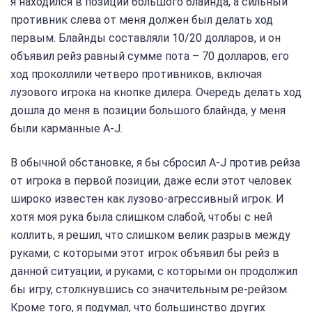
я находился в позиции большого блайнда, а сильный
противник слева от меня должен был делать ход
первым. Блайнды составляли 10/20 долларов, и он
объявил рейз равный сумме пота – 70 долларов; его
ход проколлили четверо противников, включая
лузового игрока на кнопке дилера. Очередь делать ход
дошла до меня в позиции большого блайнда, у меня
были карманные A-J.
В обычной обстановке, я бы сбросил A-J против рейза
от игрока в первой позиции, даже если этот человек
широко известен как лузово-агрессивный игрок. И
хотя моя рука была слишком слабой, чтобы с ней
коллить, я решил, что слишком велик разрыв между
руками, с которыми этот игрок объявил бы рейз в
данной ситуации, и руками, с которыми он продолжил
бы игру, столкнувшись со значительным ре-рейзом.
Кроме того, я подумал, что большинство других