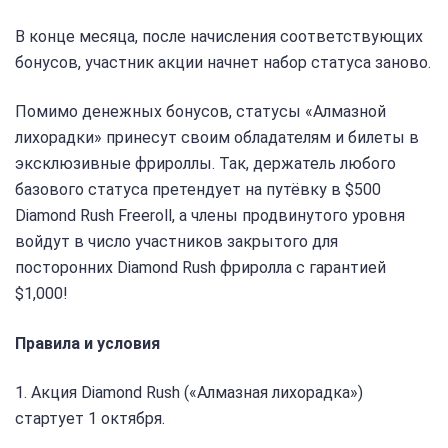
В конце месяца, после начисления соответствующих
бонусов, участник акции начнет набор статуса заново.
Помимо денежных бонусов, статусы «Алмазной
лихорадки» принесут своим обладателям и билеты в
эксклюзивные фрироллы. Так, держатель любого
базового статуса претендует на путёвку в $500
Diamond Rush Freeroll, а члены продвинутого уровня
войдут в число участников закрытого для
посторонних Diamond Rush фриролла с гарантией
$1,000!
Правила и условия
1. Акция Diamond Rush («Алмазная лихорадка»)
стартует 1 октября.