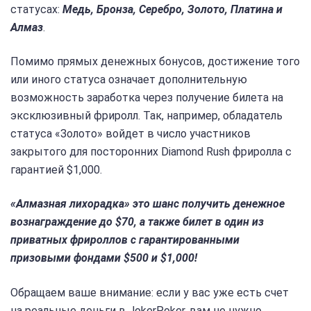
статусах:
Медь, Бронза, Серебро, Золото, Платина и
Алмаз
.
Помимо прямых денежных бонусов, достижение того
или иного статуса означает дополнительную
возможность заработка через получение билета на
эксклюзивный фриролл. Так, например, обладатель
статуса «Золото» войдет в число участников
закрытого для посторонних Diamond Rush фриролла с
гарантией $1,000.
«Алмазная лихорадка» это шанс получить денежное
вознаграждение до $70, а также билет в один из
приватных фрироллов с гарантированными
призовыми фондами $500 и $1,000!
Обращаем ваше внимание: если у вас уже есть счет
на реальные деньги в JokerPoker, вам не нужно