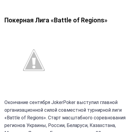
Покерная Лига «Battle of Regions»
Окончание сентября JokerPoker выступил главной
организационной силой совместной турнирной лиги
«Battle of Regions». Старт масштабного соревнования
регионов Украины, России, Беларуси, Казахстана,