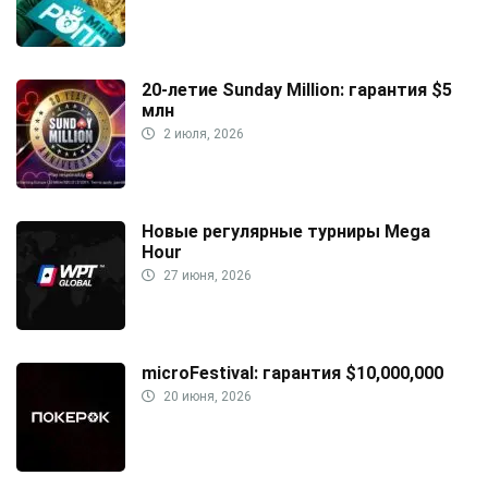
20-летие Sunday Million: гарантия $5
млн
2 июля, 2026
Новые регулярные турниры Mega
Hour
27 июня, 2026
microFestival: гарантия $10,000,000
20 июня, 2026