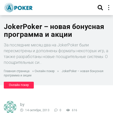
JokerPoker – новая бонусная
программа и акции
За последние месяц-два на JokerPoker были
пересмотрены и дополнены форматы некоторых игр, а
также разработаны новые поощрительные системы. О
поощрительных си…
Главная страница
»
Онлайн покер
»
JokerPoker – новая бонусная
программа и акции
Онлайн покер
by
14 октября, 2013
0
616