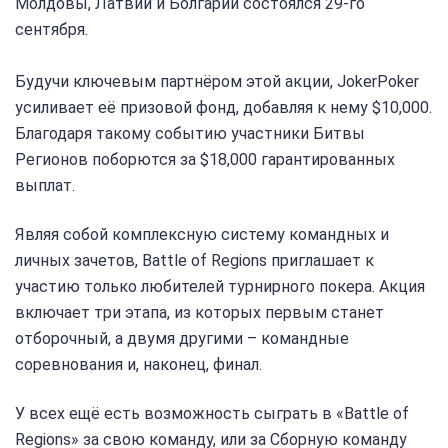
Молдовы, Латвии и Болгарии состоялся 29-го
сентября.
Будучи ключевым партнёром этой акции, JokerPoker
усиливает её призовой фонд, добавляя к нему $10,000.
Благодаря такому событию участники Битвы
Регионов поборются за $18,000 гарантированных
выплат.
Являя собой комплексную систему командных и
личных зачетов, Battle of Regions приглашает к
участию только любителей турнирного покера. Акция
включает три этапа, из которых первым станет
отборочный, а двумя другими – командные
соревнования и, наконец, финал.
У всех ещё есть возможность сыграть в «Battle of
Regions» за свою команду, или за Сборную команду