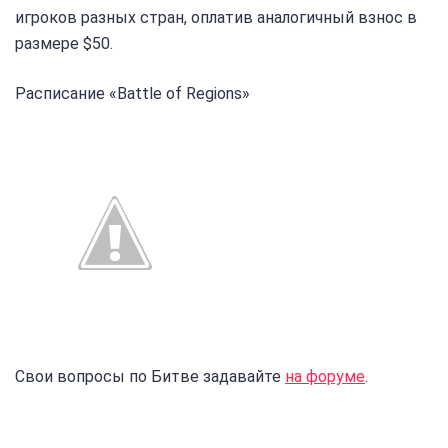
игроков разных стран, оплатив аналогичный взнос в
размере $50.
Расписание «Battle of Regions»
Свои вопросы по Битве задавайте
на форуме
.