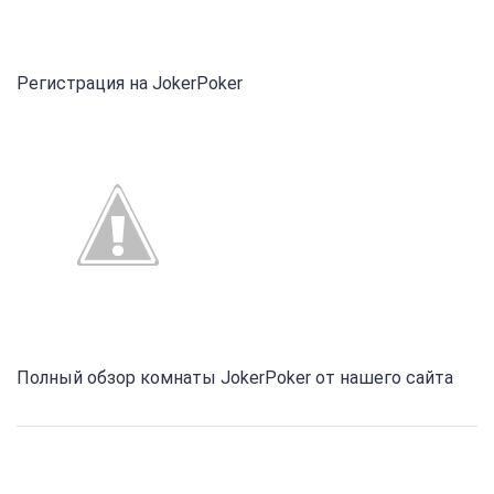
Регистрация на JokerPoker
Полный обзор комнаты JokerPoker от нашего сайта