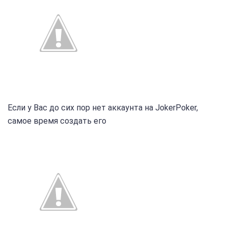
Если у Вас до сих пор нет аккаунта на JokerPoker,
самое время создать его