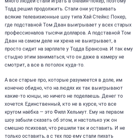
много людей стали играть в онлайн-покер, поэтому
Тодд решил продолжить. Стали они устраивать
всякие телевизионные шоу типа Хай Стейкс Покер,
где подставной Том Дван выигрывает у всех старых
профессионалов тысячи долларов. А подставной Том
Дван на самом деле ни хрена не выигрывает, а
просто сидит на зарплате у Тодда Брансона. И так ему
стыдно этим заниматься, что он даже в камеру не
смотрит, а все в потолок куда-то.
А все старые про, которые разумеется в доле, им
конечно обидно, что на людях их так выигрывают
какие-то юнцы, но ничего не поделаешь. Денег то
хочется. Единственный, кто не в курсе, что все
кругом наёбка — это Филл Хельмут. Ему на первом
шоу забыли сказать об этом, и настолько уж он
смешно психовал, что решили так и оставить. И не
только оставить, а с тех пор ему стали пихать