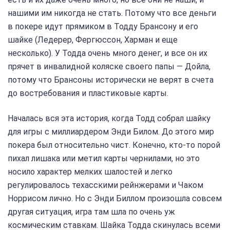
нашими им никогда не стать. Потому что все деньги
в покере идут прямиком в Тодду Брансону и его
шайке (Ледерер, Фергюссон, Харман и еще
несколько). У Тодда очень много денег, и все он их
прячет в инвалидной коляске своего папы — Дойла,
потому что Брансоны исторически не верят в счета
до востребования и пластиковые карты.
Началась вся эта история, когда Тодд собрал шайку
для игры с миллиардером Энди Билом. До этого мир
покера был относительно чист. Конечно, кто-то порой
пихал лишака или метил карты чернилами, но это
носило характер мелких шалостей и легко
регулировалось техасскими рейнжерами и Чаком
Норрисом лично. Но с Энди Биллом произошла совсем
другая ситуация, игра там шла по очень уж
космическим ставкам. Шайка Тодда скинулась всеми