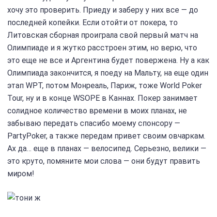
хочу это проверить. Приеду и заберу у них все — до
последней копейки. Если отойти от покера, то
Литовская сборная проиграла свой первый матч на
Олимпиаде и я жутко расстроен этим, но верю, что
это еще не все и Аргентина будет повержена. Ну а как
Олимпиада закончится, я поеду на Мальту, на еще один
этап WPT, потом Монреаль, Париж, тоже World Poker
Tour, ну и в конце WSOPE в Каннах. Покер занимает
солидное количество времени в моих планах, не
забываю передать спасибо моему спонсору —
PartyPoker, а также передам привет своим овчаркам.
Ах да… еще в планах — велосипед. Серьезно, велики —
это круто, помяните мои слова — они будут править
миром!